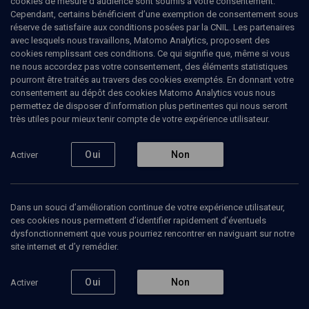
cookies de mesure d’audience sont soumis à votre consentement.
Cependant, certains bénéficient d’une exemption de consentement sous
réserve de satisfaire aux conditions posées par la CNIL. Les partenaires
avec lesquels nous travaillons, Matomo Analytics, proposent des
cookies remplissant ces conditions. Ce qui signifie que, même si vous
Ajouter
Partager
J’aime
ne nous accordez pas votre consentement, des éléments statistiques
pourront être traités au travers des cookies exemptés. En donnant votre
consentement au dépôt des cookies Matomo Analytics vous nous
Tous
5
Vidéos
1
Bibliographie
4
permettez de disposer d’information plus pertinentes qui nous seront
très utiles pour mieux tenir compte de votre expérience utilisateur.
Oui
Non
Activer
Vidéos
1
L’immigration
Dans un souci d’amélioration continue de votre expérience utilisateur,
juive en France
(5/6)
ces cookies nous permettent d’identifier rapidement d’éventuels
dysfonctionnement que vous pourriez rencontrer en naviguant sur notre
site internet et d’y remédier.
Oui
Non
Activer
HISTOIRE
Intégration des juifs
d’Afrique du Nord