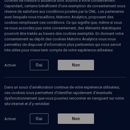
cookies de mesure d’audience sont soumis à votre consentement.
Cependant, certains bénéficient d’une exemption de consentement sous
réserve de satisfaire aux conditions posées par la CNIL. Les partenaires
Ajouter
Partager
J’aime
avec lesquels nous travaillons, Matomo Analytics, proposent des
cookies remplissant ces conditions. Ce qui signifie que, même si vous
ne nous accordez pas votre consentement, des éléments statistiques
Tous
2
Vidéos
1
Bibliographie
1
pourront être traités au travers des cookies exemptés. En donnant votre
consentement au dépôt des cookies Matomo Analytics vous nous
permettez de disposer d’information plus pertinentes qui nous seront
très utiles pour mieux tenir compte de votre expérience utilisateur.
Vidéos
1
Oui
Non
Activer
Radicalisation
antisémite et
rafles en France
(4/6)
Dans un souci d’amélioration continue de votre expérience utilisateur,
ces cookies nous permettent d’identifier rapidement d’éventuels
dysfonctionnement que vous pourriez rencontrer en naviguant sur notre
site internet et d’y remédier.
HISTOIRE
Nouvelles approches de
Oui
Non
Activer
l'histoire de la Shoah à
Bordeaux
Boris Cyrulnik, Christophe Lastécouères, Jacques Blanché, Jean-Claude Monzie, Marc Malherbe, Maurice Lugassy, Nina Winograd, Philippe Souleau