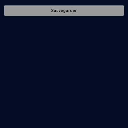
Regarder
Sauvegarder
Bibliographie
1
Prisonniers d'État sous Vichy
Par
Christophe Lastécouères
Ed.
Perrin
Acheter
Abonnez-vous à notre newsletter
Envoyer