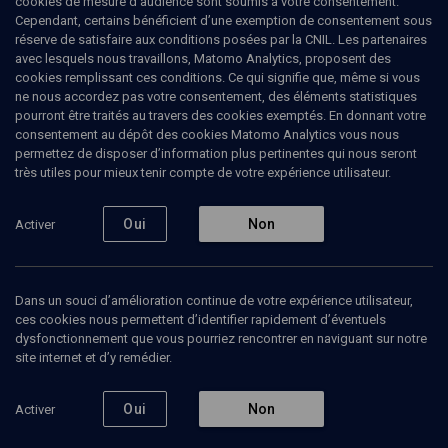
cookies de mesure d’audience sont soumis à votre consentement.
Cependant, certains bénéficient d’une exemption de consentement sous
réserve de satisfaire aux conditions posées par la CNIL. Les partenaires
Tous
avec lesquels nous travaillons, Matomo Analytics, proposent des
1
Vidéos
1
cookies remplissant ces conditions. Ce qui signifie que, même si vous
ne nous accordez pas votre consentement, des éléments statistiques
pourront être traités au travers des cookies exemptés. En donnant votre
consentement au dépôt des cookies Matomo Analytics vous nous
Vidéos
1
permettez de disposer d’information plus pertinentes qui nous seront
très utiles pour mieux tenir compte de votre expérience utilisateur.
Pictures
of the
Oui
Non
Activer
Holocaust
(9/11)
COLLOQUE
Dans un souci d’amélioration continue de votre expérience utilisateur,
Exhibiting Pictures in the
ces cookies nous permettent d’identifier rapidement d’éventuels
Postwar Period
dysfonctionnement que vous pourriez rencontrer en naviguant sur notre
Christoph Kreutzmüller
site internet et d’y remédier.
Regarder
Oui
Non
Activer