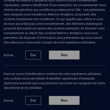
cookies de mesure d’audience sont soumis à votre consentement.
Cependant, certains bénéficient d’une exemption de consentement sous
réserve de satisfaire aux conditions posées par la CNIL. Les partenaires
avec lesquels nous travaillons, Matomo Analytics, proposent des
cookies remplissant ces conditions. Ce qui signifie que, même si vous
ne nous accordez pas votre consentement, des éléments statistiques
pourront être traités au travers des cookies exemptés. En donnant votre
consentement au dépôt des cookies Matomo Analytics vous nous
permettez de disposer d’information plus pertinentes qui nous seront
Abonnez-vous à notre newsletter
très utiles pour mieux tenir compte de votre expérience utilisateur.
Oui
Non
Activer
Envoyer
Dans un souci d’amélioration continue de votre expérience utilisateur,
ces cookies nous permettent d’identifier rapidement d’éventuels
dysfonctionnement que vous pourriez rencontrer en naviguant sur notre
site internet et d’y remédier.
Nos Chaines
Qui sommes-nous ?
Oui
Non
Activer
Société
La rédaction