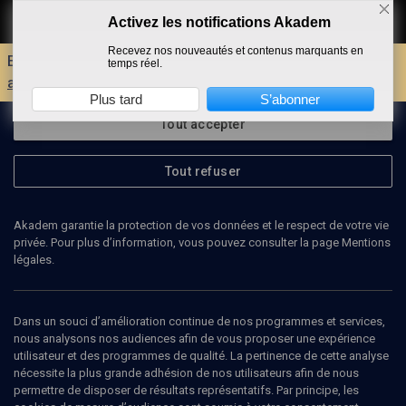
Activez les notifications Akadem
Faire un don
Recevez nos nouveautés et contenus marquants en
Envie d'encore plus d'AKADEM ?
Découvrez les
temps réel.
avantages d'un compte !
Plus tard
S’abonner
Tout accepter
Tout refuser
Akadem garantie la protection de vos données et le respect de votre vie
privée. Pour plus d’information, vous pouvez consulter la page Mentions
légales.
CHRISTOPH CLUSE
Dans un souci d’amélioration continue de nos programmes et services,
nous analysons nos audiences afin de vous proposer une expérience
utilisateur et des programmes de qualité. La pertinence de cette analyse
nécessite la plus grande adhésion de nos utilisateurs afin de nous
Ajouter
Partager
J’aime
permettre de disposer de résultats représentatifs. Par principe, les