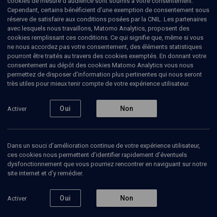
cookies de mesure d’audience sont soumis à votre consentement.
troupe du Troïm-Teater. A sa tête elle a adapté et mis en scène
Cependant, certains bénéficient d’une exemption de consentement sous
trois pièces en yiddish : Les Jonas et la Baleine de Haïm Slovès
réserve de satisfaire aux conditions posées par la CNIL. Les partenaires
(jouée 3 fois), Les deux Kune-Leml d’Abraham Goldfaden (jouée 8
avec lesquels nous travaillons, Matomo Analytics, proposent des
fois, dont 2 à Vienne en Autriche) et Le gros lot de Sholem-
cookies remplissant ces conditions. Ce qui signifie que, même si vous
Aleykhem (jouée 12 fois, dont une fois à Lyon, 2 fois à Montréal,
ne nous accordez pas votre consentement, des éléments statistiques
dans le cadre du Festival International du Théâtre Yiddish, et 2 fois
pourront être traités au travers des cookies exemptés. En donnant votre
à Metz, lors des Journées Européennes de Culture Juive).
consentement au dépôt des cookies Matomo Analytics vous nous
permettez de disposer d’information plus pertinentes qui nous seront
très utiles pour mieux tenir compte de votre expérience utilisateur.
Ajouter
Partager
J’aime
Oui
Non
Activer
Tous
1
Vidéos
1
Dans un souci d’amélioration continue de votre expérience utilisateur,
ces cookies nous permettent d’identifier rapidement d’éventuels
dysfonctionnement que vous pourriez rencontrer en naviguant sur notre
site internet et d’y remédier.
Vidéos
1
Oui
Non
Activer
Der Tish