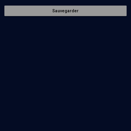
Sauvegarder
CULTURE
Une troupe de théâtre
yiddish en France
Alexandre Messer, Charlotte Messer, Macha Fogel
Regarder
Abonnez-vous à notre newsletter
Envoyer