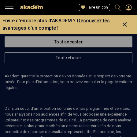
Faire un don
Envie d'encore plus d'AKADEM ?
Découvrez les
avantages d'un compte !
Tout accepter
Tout refuser
Akadem garantie la protection de vos données et le respect de votre vie
privée. Pour plus d’information, vous pouvez consulter la page Mentions
légales.
CHARLOTTE MESSER
Fondatrice du Troïm Teater
Dans un souci d’amélioration continue de nos programmes et services,
nous analysons nos audiences afin de vous proposer une expérience
utilisateur et des programmes de qualité. La pertinence de cette analyse
Metteur en scène et fondatrice du Troïm-Teater, Charlotte est
nécessite la plus grande adhésion de nos utilisateurs afin de nous
titulaire d’une Maîtrise de Théâtre de l’Université Paris III (1987). En
permettre de disposer de résultats représentatifs. Par principe, les
1999 elle fonde un atelier de théâtre yiddish dont est issue la