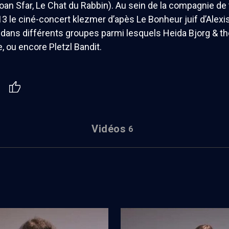
oan Sfar, Le Chat du Rabbin). Au sein de la compagnie de th
3 le ciné-concert klezmer d’apès Le Bonheur juif d’Alexis
 dans différents groupes parmi lesquels Heida Bjorg & the
e, ou encore Pletzl Bandit.
Vidéos
6
nération après la
Troisième génération après la
Shoah (1/3)