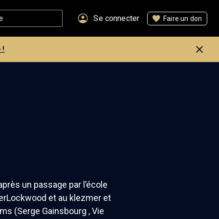
Se connecter
Faire un don
 !
près un passage par l’école
dierLockwood et au klezmer et
ilms (Serge Gainsbourg , Vie