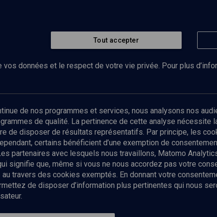
Tout accepter
 vos données et le respect de votre vie privée. Pour plus d’inf
Abonnez-vous à notre newsletter
ontinue de nos programmes et services, nous analysons nos audi
rogrammes de qualité. La pertinence de cette analyse nécessite 
Envoyer
tre de disposer de résultats représentatifs. Par principe, les c
ependant, certains bénéficient d’une exemption de consentement
Les partenaires avec lesquels nous travaillons, Matomo Analyti
 qui signifie que, même si vous ne nous accordez pas votre con
tés au travers des cookies exemptés. En donnant votre consente
ettez de disposer d’information plus pertinentes qui nous seron
sateur.
es
Qui sommes-nous ?
La rédaction