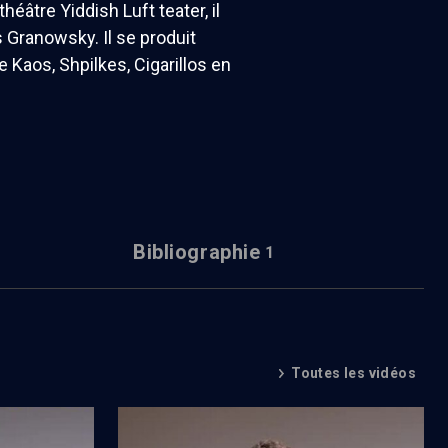
éâtre Yiddish Luft teater, il
 Granowsky. Il se produit
 Kaos, Shpilkes, Cigarillos en
Bibliographie
1
Toutes les vidéos
Génération balagan, la troisième
génération après la Shoah (2/3)