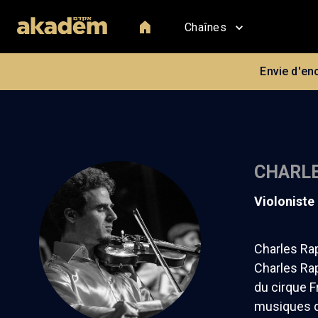
Chaînes
Envie d'en
CHARL
violoniste
Charles Rap
Charles Ra
du cirque F
musiques d'