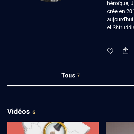
héroïque, J
crée en 201
aujourd’hui
el Shtruddl
Tous
7
Vidéos
6
Les musiques ashkénazes en France au
Troisième gé
concert ou à la synagogue (3/6)
Shoah (3/3)