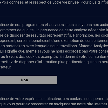
 vos données et le respect de votre vie privée. Pour plus d’inf
Abonnez-vous à notre newsletter
ontinue de nos programmes et services, nous analysons nos audi
rogrammes de qualité. La pertinence de cette analyse nécessite 
Envoyer
tre de disposer de résultats représentatifs. Par principe, les c
ependant, certains bénéficient d’une exemption de consentement
Les partenaires avec lesquels nous travaillons, Matomo Analyti
 qui signifie que, même si vous ne nous accordez pas votre con
tés au travers des cookies exemptés. En donnant votre consente
ettez de disposer d’information plus pertinentes qui nous seron
sateur.
es
Qui sommes-nous ?
La rédaction
Nos soutiens
Non
Politique de protection des do
personnelles
Mentions légales
tinue de votre expérience utilisateur, ces cookies nous permette
Contact
e vous pourriez rencontrer en naviguant sur notre site internet 