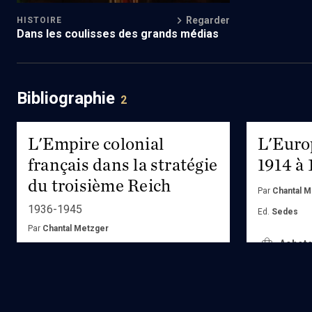
Regarder
HISTOIRE
Dans les coulisses des grands médias
Bibliographie
2
L'Empire colonial
L'Europ
français dans la stratégie
1914 à
du troisième Reich
Par
Chantal M
1936-1945
Ed.
Sedes
Par
Chantal Metzger
Achete
Ed.
Peter Lang
Acheter