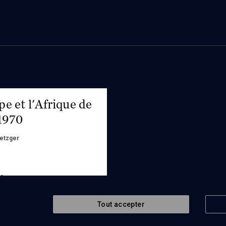
e et l'Afrique de
 1970
etzger
r
Tout accepter