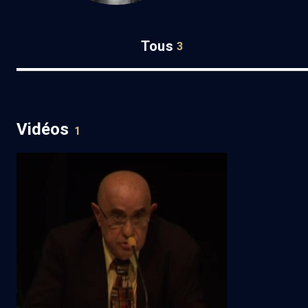
Tous
3
Vidéos
1
Il y a 50 ans, le procès Eichmann (1/6)