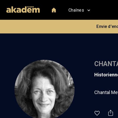
Chaînes
Envie d'en
CHANT
historienn
Chantal Met