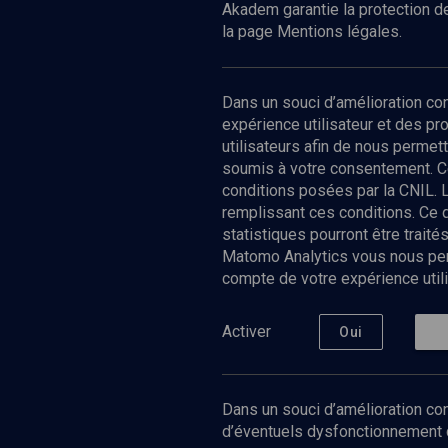
Akadem garantie la protection de
la page Mentions légales.
Dans un souci d’amélioration c
expérience utilisateur et des p
utilisateurs afin de nous permet
soumis à votre consentement. C
conditions posées par la CNIL. 
remplissant ces conditions. Ce
statistiques pourront être trai
Matomo Analytics vous nous perm
compte de votre expérience utili
Nos Chain
Société
Histoire
Activer
Oui
Culture
Limoud
Université
Dans un souci d’amélioration con
Podcast
d’éventuels dysfonctionnement qu