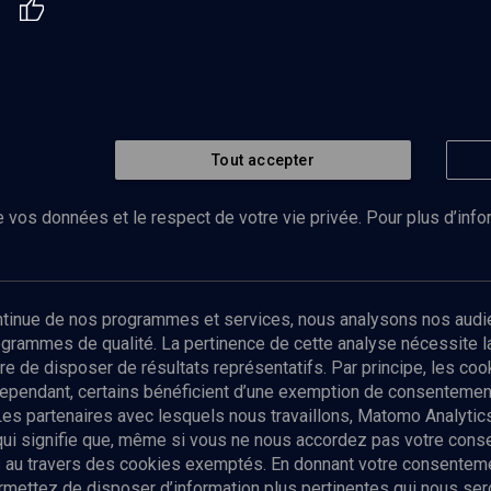
Tout accepter
 vos données et le respect de votre vie privée. Pour plus d’inf
Abonnez-vous à notre newsletter
ontinue de nos programmes et services, nous analysons nos audi
rogrammes de qualité. La pertinence de cette analyse nécessite 
Envoyer
tre de disposer de résultats représentatifs. Par principe, les c
ependant, certains bénéficient d’une exemption de consentement
Les partenaires avec lesquels nous travaillons, Matomo Analyti
 qui signifie que, même si vous ne nous accordez pas votre con
tés au travers des cookies exemptés. En donnant votre consente
ettez de disposer d’information plus pertinentes qui nous seron