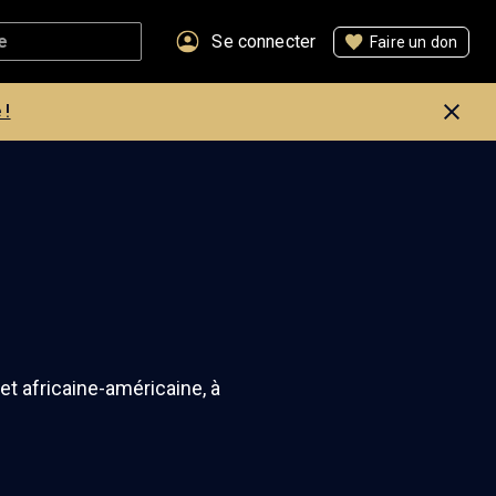
Se connecter
Faire un don
 !
et africaine-américaine, à