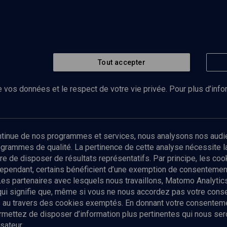
Tout accepter
 vos données et le respect de votre vie privée. Pour plus d’inf
Abonnez-vous à notre newsletter
ontinue de nos programmes et services, nous analysons nos audi
rogrammes de qualité. La pertinence de cette analyse nécessite 
Envoyer
tre de disposer de résultats représentatifs. Par principe, les c
ependant, certains bénéficient d’une exemption de consentement
Les partenaires avec lesquels nous travaillons, Matomo Analyti
 qui signifie que, même si vous ne nous accordez pas votre con
tés au travers des cookies exemptés. En donnant votre consente
ettez de disposer d’information plus pertinentes qui nous seron
sateur.
es
Qui sommes-nous ?