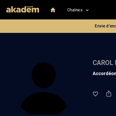
Chaînes
Envie d'en
CAROL 
accordéon