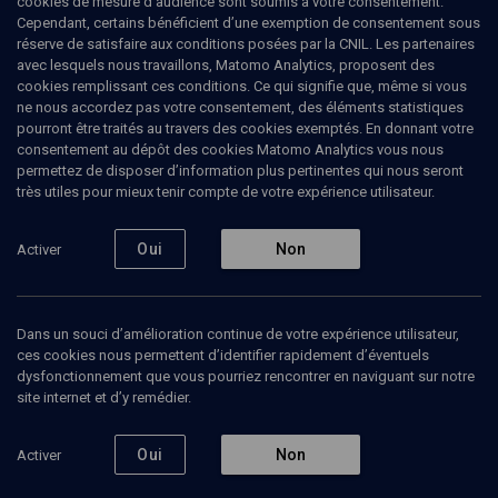
cookies de mesure d’audience sont soumis à votre consentement.
Cependant, certains bénéficient d’une exemption de consentement sous
réserve de satisfaire aux conditions posées par la CNIL. Les partenaires
avec lesquels nous travaillons, Matomo Analytics, proposent des
Ajouter
Partager
J’aime
cookies remplissant ces conditions. Ce qui signifie que, même si vous
ne nous accordez pas votre consentement, des éléments statistiques
pourront être traités au travers des cookies exemptés. En donnant votre
Tous
1
Vidéos
1
consentement au dépôt des cookies Matomo Analytics vous nous
permettez de disposer d’information plus pertinentes qui nous seront
très utiles pour mieux tenir compte de votre expérience utilisateur.
Vidéos
1
Oui
Non
Activer
Deuxième congrès
de la Société des
études juives (3/6)
Dans un souci d’amélioration continue de votre expérience utilisateur,
ces cookies nous permettent d’identifier rapidement d’éventuels
dysfonctionnement que vous pourriez rencontrer en naviguant sur notre
site internet et d’y remédier.
HISTOIRE
Spinoza, Benjamin et
Levinas: nouvelles
Oui
Non
Activer
recherches
Benjamin Boccara, Camille Bultez, Dan Arbib, David Lemler
Regarder