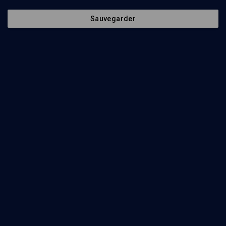
Sauvegarder
Abonnez-vous à notre newsletter
Envoyer
Nos Chaines
Qui sommes-nous ?
Société
La rédaction
Histoire
Nos soutiens
Culture
Politique de protection des
données personnelles
Limoud