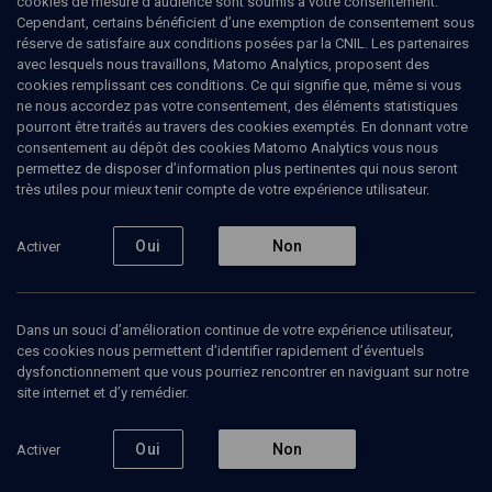
cookies de mesure d’audience sont soumis à votre consentement.
Cependant, certains bénéficient d’une exemption de consentement sous
réserve de satisfaire aux conditions posées par la CNIL. Les partenaires
avec lesquels nous travaillons, Matomo Analytics, proposent des
Ajouter
Partager
J’aime
cookies remplissant ces conditions. Ce qui signifie que, même si vous
ne nous accordez pas votre consentement, des éléments statistiques
pourront être traités au travers des cookies exemptés. En donnant votre
Tous
2
Vidéos
1
Bibliographie
1
consentement au dépôt des cookies Matomo Analytics vous nous
permettez de disposer d’information plus pertinentes qui nous seront
très utiles pour mieux tenir compte de votre expérience utilisateur.
Vidéos
1
Oui
Non
Activer
Juifs
d'Algérie
Dans un souci d’amélioration continue de votre expérience utilisateur,
ces cookies nous permettent d’identifier rapidement d’éventuels
dysfonctionnement que vous pourriez rencontrer en naviguant sur notre
site internet et d’y remédier.
CULTURE
Oui
Non
Activer
Je me souviens de
l'Algérie, terre natale