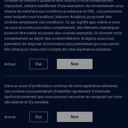
cookies de mesure d’audience sont soumis à votre consentement.
Cependant, certains bénéficient d’une exemption de consentement sous
réserve de satisfaire aux conditions posées par la CNIL. Les partenaires
avec lesquels nous travaillons, Matomo Analytics, proposent des
cookies remplissant ces conditions. Ce qui signifie que, même si vous
ne nous accordez pas votre consentement, des éléments statistiques
pourront être traités au travers des cookies exemptés. En donnant votre
consentement au dépôt des cookies Matomo Analytics vous nous
permettez de disposer d’information plus pertinentes qui nous seront
Abonnez-vous à notre newsletter
très utiles pour mieux tenir compte de votre expérience utilisateur.
Oui
Non
Activer
Envoyer
Dans un souci d’amélioration continue de votre expérience utilisateur,
ces cookies nous permettent d’identifier rapidement d’éventuels
dysfonctionnement que vous pourriez rencontrer en naviguant sur notre
site internet et d’y remédier.
Nos Chaines
Qui sommes-nous ?
Oui
Non
Activer
Société
La rédaction