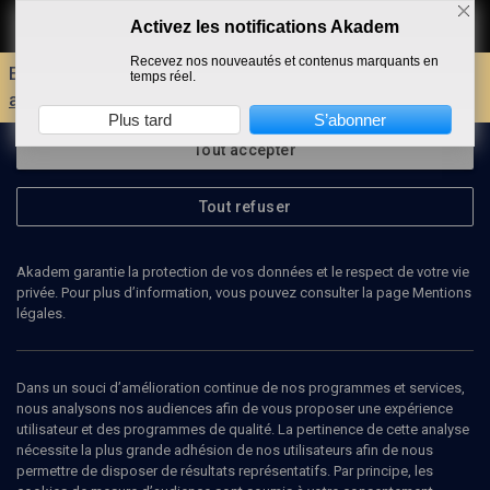
Activez les notifications Akadem
Faire un don
Recevez nos nouveautés et contenus marquants en
Envie d'encore plus d'AKADEM ?
Découvrez les
temps réel.
avantages d'un compte !
Plus tard
S’abonner
Tout accepter
Tout refuser
Akadem garantie la protection de vos données et le respect de votre vie
privée. Pour plus d’information, vous pouvez consulter la page Mentions
légales.
BOAZ BISMUTH
Dans un souci d’amélioration continue de nos programmes et services,
nous analysons nos audiences afin de vous proposer une expérience
utilisateur et des programmes de qualité. La pertinence de cette analyse
nécessite la plus grande adhésion de nos utilisateurs afin de nous
Ajouter
Partager
J’aime
permettre de disposer de résultats représentatifs. Par principe, les