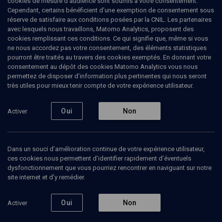
cookies de mesure d’audience sont soumis à votre consentement.
politique et enseignant à Sciences Po, il est spécialiste du Moyen-
Cependant, certains bénéficient d’une exemption de consentement sous
Orient arabe.
réserve de satisfaire aux conditions posées par la CNIL. Les partenaires
avec lesquels nous travaillons, Matomo Analytics, proposent des
cookies remplissant ces conditions. Ce qui signifie que, même si vous
ne nous accordez pas votre consentement, des éléments statistiques
pourront être traités au travers des cookies exemptés. En donnant votre
Ajouter
Partager
J’aime
consentement au dépôt des cookies Matomo Analytics vous nous
permettez de disposer d’information plus pertinentes qui nous seront
très utiles pour mieux tenir compte de votre expérience utilisateur.
Tous
2
Vidéos
1
Bibliographie
1
Oui
Non
Activer
Vidéos
1
Dans un souci d’amélioration continue de votre expérience utilisateur,
ces cookies nous permettent d’identifier rapidement d’éventuels
Israël
dysfonctionnement que vous pourriez rencontrer en naviguant sur notre
entre
chaos
site internet et d’y remédier.
régional et
défis
intérieurs
Oui
Non
Activer
(1/2)