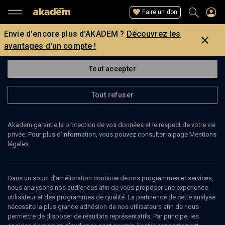
Faire un don
Envie d'encore plus d'AKADEM ?
Découvrez les
avantages d'un compte !
Tout accepter
Tout refuser
Akadem garantie la protection de vos données et le respect de votre vie
privée. Pour plus d’information, vous pouvez consulter la page Mentions
légales.
BERNARD ROUGIER
Directeur du CEDEJ, spécialiste du Moyen-Orient arabe
Dans un souci d’amélioration continue de nos programmes et services,
nous analysons nos audiences afin de vous proposer une expérience
utilisateur et des programmes de qualité. La pertinence de cette analyse
Bernard Rougier est docteur en science politique. Directeur du
nécessite la plus grande adhésion de nos utilisateurs afin de nous
CEDEJ (Centre d'Etudes et de Documentation Economiques,
permettre de disposer de résultats représentatifs. Par principe, les
juridiques et sociales) maître de conférences en sciences