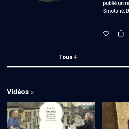
publié un r
Smotshè, Bi
Tous
4
Vidéos
3
Varsovie, rue Smotshè
Permanence 