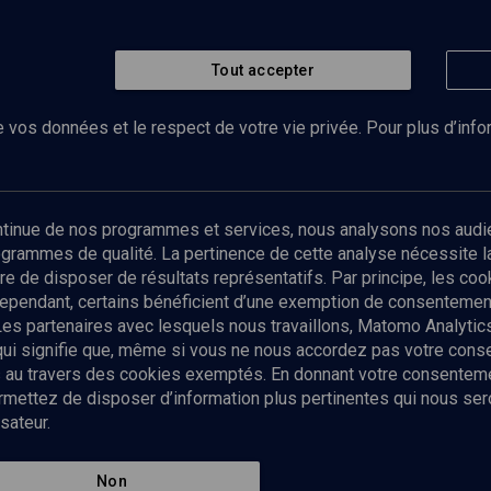
Tout accepter
 vos données et le respect de votre vie privée. Pour plus d’inf
Abonnez-vous à notre newsletter
ontinue de nos programmes et services, nous analysons nos audi
rogrammes de qualité. La pertinence de cette analyse nécessite 
Envoyer
tre de disposer de résultats représentatifs. Par principe, les c
ependant, certains bénéficient d’une exemption de consentement
Les partenaires avec lesquels nous travaillons, Matomo Analyti
 qui signifie que, même si vous ne nous accordez pas votre con
tés au travers des cookies exemptés. En donnant votre consente
ettez de disposer d’information plus pertinentes qui nous seron
sateur.
es
Qui sommes-nous ?
La rédaction
Nos soutiens
Non