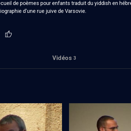
ecueil de poèmes pour enfants traduit du yiddish en hébre
ographie d'une rue juive de Varsovie.
Vidéos
3
du yiddish (4/5)
Tel-Aviv subjectif (4/8)