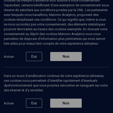
cookies de mesure d’audience sont soumis à votre consentement.
remporté le pris Sapir du premier roman en 2013 — et Waking
Cependant, certains bénéficient d’une exemption de consentement sous
Lions, traduit en anglais, en turc et en allemand, d'ici une prochaine
réserve de satisfaire aux conditions posées par la CNIL. Les partenaires
parution française.
avec lesquels nous travaillons, Matomo Analytics, proposent des
cookies remplissant ces conditions. Ce qui signifie que, même si vous
ne nous accordez pas votre consentement, des éléments statistiques
pourront être traités au travers des cookies exemptés. En donnant votre
consentement au dépôt des cookies Matomo Analytics vous nous
Ajouter
Partager
J’aime
permettez de disposer d’information plus pertinentes qui nous seront
très utiles pour mieux tenir compte de votre expérience utilisateur.
Tous
2
Vidéos
2
Oui
Non
Activer
Vidéos
2
Dans un souci d’amélioration continue de votre expérience utilisateur,
ces cookies nous permettent d’identifier rapidement d’éventuels
dysfonctionnement que vous pourriez rencontrer en naviguant sur notre
Réfugiés
Un roman
site internet et d’y remédier.
africains en
d'amour à l'ère
Israël (5/6)
des pionniers
(1/7)
Oui
Non
Activer