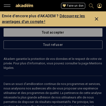
Faire un don
Envie d'encore plus d'AKADEM ?
Découvrez les
avantages d'un compte !
Tout accepter
Tout refuser
Akadem garantie la protection de vos données et le respect de votre vie
privée. Pour plus d’information, vous pouvez consulter la page Mentions
légales.
AYELET GUNDAR-GOSHEN
écrivaine
Dans un souci d’amélioration continue de nos programmes et services,
nous analysons nos audiences afin de vous proposer une expérience
utilisateur et des programmes de qualité. La pertinence de cette analyse
Aleyet Gundar-Goshen est née en Israël en 1982. Psychologue
nécessite la plus grande adhésion de nos utilisateurs afin de nous
clinicienne et scénariste, elle est l'auteure de deux romans : Une
permettre de disposer de résultats représentatifs. Par principe, les
nuit, Markowicz — traduit en huit langues et pour lequel elle a