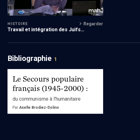
Regarder
HISTOIRE
Travail et intégration des Juifs
d'Afrique du nord dans les années 1950-
1970
Bibliographie
1
Le Secours populaire
français (1945-2000) :
du communisme à l'humanitaire
Par
Axelle Brodiez-Dolino
Ed.
Presses de SciencesPo
Acheter