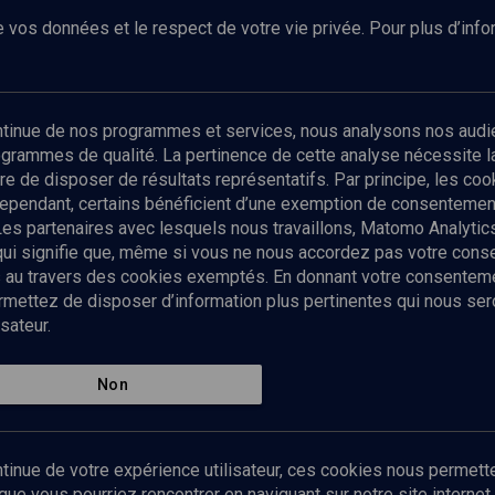
 vos données et le respect de votre vie privée. Pour plus d’inf
Abonnez-vous à notre newsletter
ontinue de nos programmes et services, nous analysons nos audi
rogrammes de qualité. La pertinence de cette analyse nécessite 
Envoyer
tre de disposer de résultats représentatifs. Par principe, les c
ependant, certains bénéficient d’une exemption de consentement
Les partenaires avec lesquels nous travaillons, Matomo Analyti
 qui signifie que, même si vous ne nous accordez pas votre con
tés au travers des cookies exemptés. En donnant votre consente
ettez de disposer d’information plus pertinentes qui nous seron
sateur.
es
Qui sommes-nous ?
La rédaction
Nos soutiens
Non
Politique de protection des do
personnelles
Mentions légales
tinue de votre expérience utilisateur, ces cookies nous permette
Contact
e vous pourriez rencontrer en naviguant sur notre site internet 