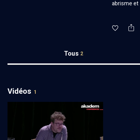
abrisme et
Tous
2
Vidéos
1
L'ORT en France. Travail,
assistance et migrations juives
(4/4)