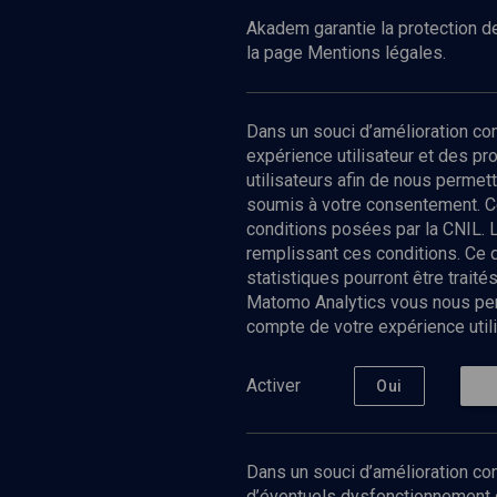
Akadem garantie la protection de
la page Mentions légales.
Dans un souci d’amélioration c
expérience utilisateur et des p
utilisateurs afin de nous permet
soumis à votre consentement. C
conditions posées par la CNIL. 
remplissant ces conditions. Ce
statistiques pourront être trai
Matomo Analytics vous nous perm
compte de votre expérience utili
Nos Chain
Société
Histoire
Activer
Oui
Culture
Limoud
Université
Dans un souci d’amélioration con
Podcast
d’éventuels dysfonctionnement qu