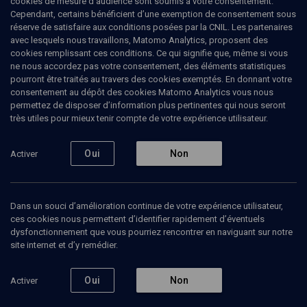
cookies de mesure d’audience sont soumis à votre consentement.
groupe de recherche Soft Matters à l'Ecole des Arts Décoratifs, sa
Cependant, certains bénéficient d’une exemption de consentement sous
recherche explore comment matériaux actifs, vivants, induits par
réserve de satisfaire aux conditions posées par la CNIL. Les partenaires
des bactéries, peuvent informer des perspectives plus poétiques
avec lesquels nous travaillons, Matomo Analytics, proposent des
et résilientes d'habitation du monde. Elle mène également une
cookies remplissant ces conditions. Ce qui signifie que, même si vous
réflexion sur les enjeux de transmission intergénérationnels à partir
ne nous accordez pas votre consentement, des éléments statistiques
de son héritage familial pluriel, marqué notamment par la Shoah.
pourront être traités au travers des cookies exemptés. En donnant votre
consentement au dépôt des cookies Matomo Analytics vous nous
permettez de disposer d’information plus pertinentes qui nous seront
très utiles pour mieux tenir compte de votre expérience utilisateur.
Ajouter
Partager
J’aime
Oui
Non
Activer
Tous
1
Vidéos
1
Dans un souci d’amélioration continue de votre expérience utilisateur,
ces cookies nous permettent d’identifier rapidement d’éventuels
dysfonctionnement que vous pourriez rencontrer en naviguant sur notre
Vidéos
1
site internet et d’y remédier.
L'ombre au
Oui
Non
Activer
tableau - Episode
1