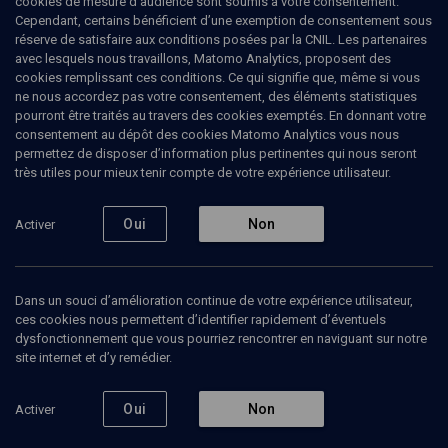
cookies de mesure d’audience sont soumis à votre consentement.
Cependant, certains bénéficient d’une exemption de consentement sous
Tous
1
Vidéos
1
réserve de satisfaire aux conditions posées par la CNIL. Les partenaires
avec lesquels nous travaillons, Matomo Analytics, proposent des
cookies remplissant ces conditions. Ce qui signifie que, même si vous
ne nous accordez pas votre consentement, des éléments statistiques
Vidéos
1
pourront être traités au travers des cookies exemptés. En donnant votre
consentement au dépôt des cookies Matomo Analytics vous nous
permettez de disposer d’information plus pertinentes qui nous seront
Sioum du Daf
très utiles pour mieux tenir compte de votre expérience utilisateur.
Hayomi
Oui
Non
Activer
VIE JUIVE
Dans un souci d’amélioration continue de votre expérience utilisateur,
Tour du Talmud, le sprint
ces cookies nous permettent d’identifier rapidement d’éventuels
final
dysfonctionnement que vous pourriez rencontrer en naviguant sur notre
Aurele Medioni, Ruben Honigmann
site internet et d’y remédier.
Regarder
Oui
Non
Activer