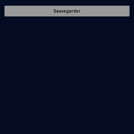
Sauvegarder
Pâtisserie
autrichienne
CULTURE
La Sachertorte, secret
viennois
Audrey Baharier, Sigalit Lavon
Regarder
Abonnez-vous à notre newsletter
Envoyer