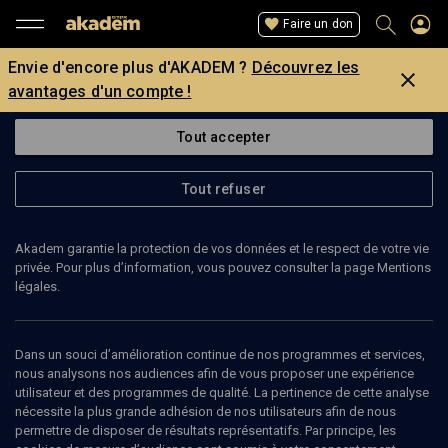
Faire un don
Envie d'encore plus d'AKADEM ?
Découvrez les
avantages d'un compte !
Tout accepter
Tout refuser
Akadem garantie la protection de vos données et le respect de votre vie
privée. Pour plus d’information, vous pouvez consulter la page Mentions
légales.
AUDREY BAHARIER
pâtissière
Dans un souci d’amélioration continue de nos programmes et services,
nous analysons nos audiences afin de vous proposer une expérience
utilisateur et des programmes de qualité. La pertinence de cette analyse
En 2009 Audrey Baharier a fondé l'Atelier des Gateaux. Ancienne
nécessite la plus grande adhésion de nos utilisateurs afin de nous
auditrice elle decide il y a 10 ans de se reconvertir pour se
permettre de disposer de résultats représentatifs. Par principe, les
consacrer entièrement à sa passion, la pâtisserie. Elle a fait ses