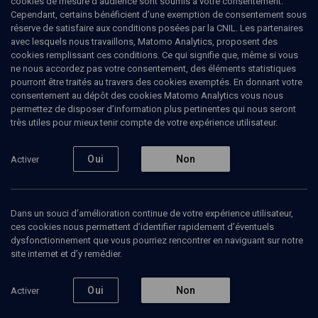
cookies de mesure d’audience sont soumis à votre consentement.
classes à l'école FERRANDI puis a travaillé chez Fauchon afin de
Cependant, certains bénéficient d’une exemption de consentement sous
se perfectionner dans la pâtisserie française. Passionnée par le
réserve de satisfaire aux conditions posées par la CNIL. Les partenaires
design des gâteaux anglos-saxon elle mélange maintenant le goût
avec lesquels nous travaillons, Matomo Analytics, proposent des
à la française et les techniques de décors originaux. On trouve
cookies remplissant ces conditions. Ce qui signifie que, même si vous
dans sa boutique/salon de thé des petits gateaux tels que des
ne nous accordez pas votre consentement, des éléments statistiques
cupcakes, des popcakes, des cheesecakes et bien d'autres, mais
pourront être traités au travers des cookies exemptés. En donnant votre
aussi des gros gâteaux décorés en pâte à sucre sur commande.
consentement au dépôt des cookies Matomo Analytics vous nous
Afin de partager sa passion elle propose dans ses ateliers depuis
permettez de disposer d’information plus pertinentes qui nous seront
bientôt 6 ans des cours de pâtisserie aux particuliers mais aussi
très utiles pour mieux tenir compte de votre expérience utilisateur.
aux entreprises (avec des réferences telles que Total, Bnpparibas,
Accenture, La Poste...)
Oui
Non
Activer
Ajouter
Partager
J’aime
Dans un souci d’amélioration continue de votre expérience utilisateur,
ces cookies nous permettent d’identifier rapidement d’éventuels
dysfonctionnement que vous pourriez rencontrer en naviguant sur notre
Tous
1
Vidéos
1
site internet et d’y remédier.
Oui
Non
Activer
Vidéos
1