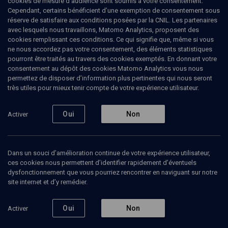
cookies de mesure d’audience sont soumis à votre consentement.
Cependant, certains bénéficient d’une exemption de consentement sous
réserve de satisfaire aux conditions posées par la CNIL. Les partenaires
Ajouter
Partager
J’aime
avec lesquels nous travaillons, Matomo Analytics, proposent des
cookies remplissant ces conditions. Ce qui signifie que, même si vous
ne nous accordez pas votre consentement, des éléments statistiques
Tous
1
Vidéos
1
pourront être traités au travers des cookies exemptés. En donnant votre
consentement au dépôt des cookies Matomo Analytics vous nous
permettez de disposer d’information plus pertinentes qui nous seront
très utiles pour mieux tenir compte de votre expérience utilisateur.
Vidéos
1
Oui
Non
Activer
Archéologie
du judaïsme
(5/6)
Dans un souci d’amélioration continue de votre expérience utilisateur,
ces cookies nous permettent d’identifier rapidement d’éventuels
dysfonctionnement que vous pourriez rencontrer en naviguant sur notre
site internet et d’y remédier.
HISTOIRE
Cimetières et nécropoles
Oui
Non
Activer
Anna Colet-Marcé, Artème Fedortchouk, Daniel Botella, Daniel Parent, Max Polonovski, Neil Asher-Silberman, Oriol Saula
Regarder