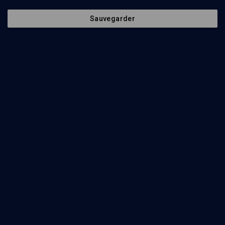
Sauvegarder
Abonnez-vous à notre newsletter
Envoyer
Nos Chaines
Qui sommes-nous ?
Société
La rédaction
Histoire
Nos soutiens
Culture
Politique de protection des
données personnelles
Limoud