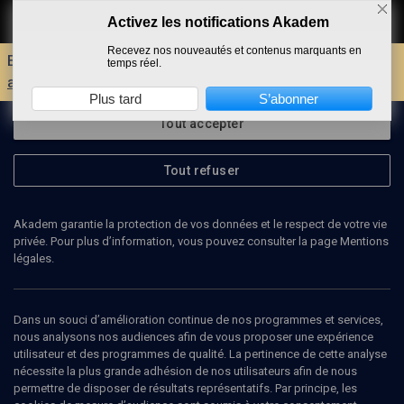
Activez les notifications Akadem
Faire un don
Recevez nos nouveautés et contenus marquants en
Envie d'encore plus d'AKADEM ?
Découvrez les
temps réel.
avantages d'un compte !
Plus tard
S’abonner
Tout accepter
Tout refuser
ARTÈME FEDORTCHOUK
directeur du Centre international d’éducation et d’études
Akadem garantie la protection de vos données et le respect de votre vie
juives
privée. Pour plus d’information, vous pouvez consulter la page Mentions
légales.
Artème Fedortchouk dirige depuis 2004 le Centre international
d’éducation et d’études juives. Il est diplômé de l’Université
judaïque de Moscou et du Centre de relations judéo-chrétiennes
Dans un souci d’amélioration continue de nos programmes et services,
de Cambridge. Il a été attaché de recherches à l’Institut d’études
nous analysons nos audiences afin de vous proposer une expérience
slaves de l’Académie des sciences de Russie de 2000 à 2008.
utilisateur et des programmes de qualité. La pertinence de cette analyse
(Mise à jour: janvier 2010)
nécessite la plus grande adhésion de nos utilisateurs afin de nous
permettre de disposer de résultats représentatifs. Par principe, les