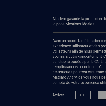
Regarder
HISTOIRE
Y. H. Yerushalmi, le philosophe de la
mémoire
Akadem garantie la protection de
la page Mentions légales.
Dans un souci d’amélioration c
expérience utilisateur et des p
utilisateurs afin de nous permet
soumis à votre consentement. C
conditions posées par la CNIL. 
remplissant ces conditions. Ce
statistiques pourront être trai
Matomo Analytics vous nous perm
compte de votre expérience utili
Nos Chain
Société
Histoire
Activer
Oui
Culture