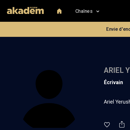
Chaînes
Envie d'en
ARIEL 
écrivain
Ariel Yerus