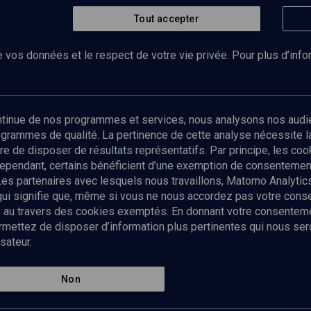
Tout accepter
 vos données et le respect de votre vie privée. Pour plus d’inf
Abonnez-vous à notre newsletter
ontinue de nos programmes et services, nous analysons nos audi
rogrammes de qualité. La pertinence de cette analyse nécessite 
Envoyer
tre de disposer de résultats représentatifs. Par principe, les c
ependant, certains bénéficient d’une exemption de consentement
Les partenaires avec lesquels nous travaillons, Matomo Analyti
 qui signifie que, même si vous ne nous accordez pas votre con
tés au travers des cookies exemptés. En donnant votre consente
ettez de disposer d’information plus pertinentes qui nous seron
sateur.
es
Qui sommes-nous ?
La rédaction
Nos soutiens
Non
Politique de protection des do
personnelles