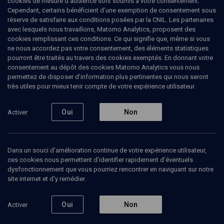
cookies de mesure d’audience sont soumis à votre consentement.
Cependant, certains bénéficient d’une exemption de consentement sous
réserve de satisfaire aux conditions posées par la CNIL. Les partenaires
avec lesquels nous travaillons, Matomo Analytics, proposent des
Ajouter
Partager
J’aime
cookies remplissant ces conditions. Ce qui signifie que, même si vous
ne nous accordez pas votre consentement, des éléments statistiques
pourront être traités au travers des cookies exemptés. En donnant votre
Tous
1
Vidéos
1
consentement au dépôt des cookies Matomo Analytics vous nous
permettez de disposer d’information plus pertinentes qui nous seront
très utiles pour mieux tenir compte de votre expérience utilisateur.
Vidéos
1
Oui
Non
Activer
La
démocratie
et ses
Dans un souci d’amélioration continue de votre expérience utilisateur,
nouveaux
ces cookies nous permettent d’identifier rapidement d’éventuels
défis
dysfonctionnement que vous pourriez rencontrer en naviguant sur notre
(4/8)
site internet et d’y remédier.
POLITIQUE
Oui
Non
Activer
Pouvoirs et contre-
pouvoirs