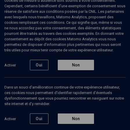
cookies de mesure d’audience sont soumis à votre consentement.
Cependant, certains bénéficient d’une exemption de consentement sous
réserve de satisfaire aux conditions posées par la CNIL. Les partenaires
Tous
avec lesquels nous travaillons, Matomo Analytics, proposent des
2
Vidéos
1
Bibliographie
1
cookies remplissant ces conditions. Ce qui signifie que, même si vous
ne nous accordez pas votre consentement, des éléments statistiques
pourront être traités au travers des cookies exemptés. En donnant votre
consentement au dépôt des cookies Matomo Analytics vous nous
Vidéos
1
permettez de disposer d’information plus pertinentes qui nous seront
très utiles pour mieux tenir compte de votre expérience utilisateur.
''Mein Kampf''
dans le domaine
Oui
Non
Activer
public (1/1)
Dans un souci d’amélioration continue de votre expérience utilisateur,
ces cookies nous permettent d’identifier rapidement d’éventuels
POLITIQUE
dysfonctionnement que vous pourriez rencontrer en naviguant sur notre
Le droit et les questions
site internet et d’y remédier.
d'éditions
Alain-Gérard Slama, Anthony Rowley, Jean-Marc Sauvé, Loraine Donnedieu-De-Vabre, Marc Mossé, Marie-Anne Frison-Roche, Olivier Orband, Philippe Schmidt, Stéphane Marchand
Regarder
Oui
Non
Activer