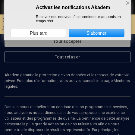
Activez les notifications Akadem
Faire un don
Recevez nos nouveautés et contenus marquants en
Envie d'encore plus d'AKADEM ?
Découvrez les
temps réel.
avantages d'un compte !
Plus tard
S’abonner
Tout accepter
Tout refuser
Akadem garantie la protection de vos données et le respect de votre vie
privée. Pour plus d’information, vous pouvez consulter la page Mentions
légales.
ANTHONY ROWLEY
professeur (IEP), Éditions Fayard
Dans un souci d’amélioration continue de nos programmes et services,
nous analysons nos audiences afin de vous proposer une expérience
utilisateur et des programmes de qualité. La pertinence de cette analyse
nécessite la plus grande adhésion de nos utilisateurs afin de nous
permettre de disposer de résultats représentatifs. Par principe, les
Ajouter
Partager
J’aime