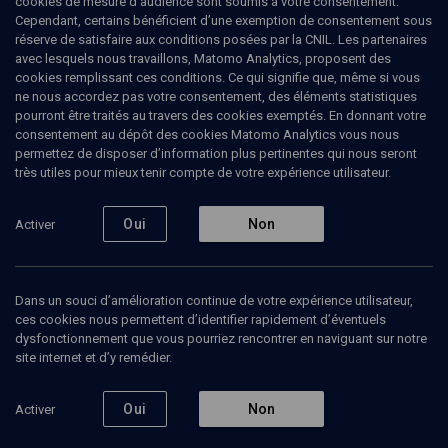
cookies de mesure d’audience sont soumis à votre consentement.
littérature et politique aux xviiie-xxie siècles1. Elle est directrice de
Cependant, certains bénéficient d’une exemption de consentement sous
recherches au CNRS au sein de l'équipe Transferts culturels du
réserve de satisfaire aux conditions posées par la CNIL. Les partenaires
laboratoire Pays germaniques de Paris depuis 2008. En 2020, elle
avec lesquels nous travaillons, Matomo Analytics, proposent des
reçoit la médaille d'argent du CNRS
cookies remplissant ces conditions. Ce qui signifie que, même si vous
ne nous accordez pas votre consentement, des éléments statistiques
pourront être traités au travers des cookies exemptés. En donnant votre
consentement au dépôt des cookies Matomo Analytics vous nous
permettez de disposer d’information plus pertinentes qui nous seront
Ajouter
Partager
J’aime
très utiles pour mieux tenir compte de votre expérience utilisateur.
Tous
1
Bibliographie
1
Oui
Non
Activer
Dans un souci d’amélioration continue de votre expérience utilisateur,
Bibliographie
1
ces cookies nous permettent d’identifier rapidement d’éventuels
dysfonctionnement que vous pourriez rencontrer en naviguant sur notre
site internet et d’y remédier.
La création des identités nationales
Par
Anne-Marie Thiesse
Ed.
Seuil
Oui
Non
Activer
Acheter