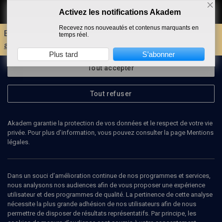
Activez les notifications Akadem
Faire un don
Recevez nos nouveautés et contenus marquants en
Envie d'encore plus d'AKADEM ?
Découvrez les
temps réel.
avantages d'un compte !
Plus tard
S’abonner
Tout accepter
Tout refuser
Akadem garantie la protection de vos données et le respect de votre vie
privée. Pour plus d’information, vous pouvez consulter la page Mentions
légales.
ANNE-MARIE THIESSE
chercheuse (CNRS-ENS, Paris)
Dans un souci d’amélioration continue de nos programmes et services,
nous analysons nos audiences afin de vous proposer une expérience
utilisateur et des programmes de qualité. La pertinence de cette analyse
Anne-Marie Thiesse, née en 1955, est une chercheuse en études
nécessite la plus grande adhésion de nos utilisateurs afin de nous
littéraires et historienne française spécialiste de l'histoire culturelle
permettre de disposer de résultats représentatifs. Par principe, les
de l'Europe contemporaine. Elle s'intéresse au rapport entre