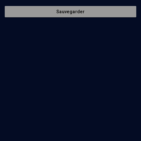
Sauvegarder
Abonnez-vous à notre newsletter
Envoyer
Nos Chaines
Qui sommes-nous ?
Société
La rédaction
Histoire
Nos soutiens
Culture
Politique de protection des