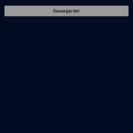
Anne-Marie Boubli, Léah Shakdiel, Pauline Bebe, Pia Cohen
Sauvegarder
Regarder
Abonnez-vous à notre newsletter
Envoyer
Nos Chaines
Qui sommes-nous ?
Société
La rédaction
Histoire
Nos soutiens