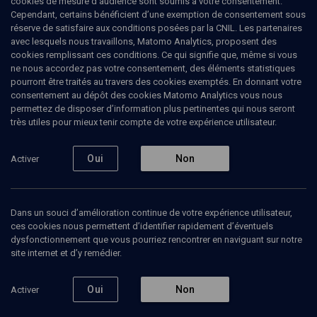
cookies de mesure d’audience sont soumis à votre consentement.
Cependant, certains bénéficient d’une exemption de consentement sous
réserve de satisfaire aux conditions posées par la CNIL. Les partenaires
avec lesquels nous travaillons, Matomo Analytics, proposent des
cookies remplissant ces conditions. Ce qui signifie que, même si vous
Ajouter
Partager
J’aime
ne nous accordez pas votre consentement, des éléments statistiques
pourront être traités au travers des cookies exemptés. En donnant votre
consentement au dépôt des cookies Matomo Analytics vous nous
Tous
1
Vidéos
1
permettez de disposer d’information plus pertinentes qui nous seront
très utiles pour mieux tenir compte de votre expérience utilisateur.
Oui
Non
Activer
Vidéos
1
Evolution ou
Dans un souci d’amélioration continue de votre expérience utilisateur,
régression (4/4)
ces cookies nous permettent d’identifier rapidement d’éventuels
dysfonctionnement que vous pourriez rencontrer en naviguant sur notre
site internet et d’y remédier.
Oui
Non
Activer
VIE JUIVE
La place de la femme dans
la communauté