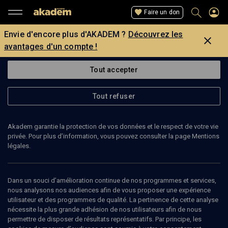
Faire un don
Envie d'encore plus d'AKADEM ?
Découvrez les
avantages d'un compte !
Tout accepter
Tout refuser
Akadem garantie la protection de vos données et le respect de votre vie
privée. Pour plus d’information, vous pouvez consulter la page Mentions
légales.
ANNE-MARIE BOUBLI
directrice du lycée Maïmonide
Dans un souci d’amélioration continue de nos programmes et services,
nous analysons nos audiences afin de vous proposer une expérience
utilisateur et des programmes de qualité. La pertinence de cette analyse
Anne-Marie Boubli est directrice du lycée Maïmonide à Boulogne-
nécessite la plus grande adhésion de nos utilisateurs afin de nous
Billancourt (92). Elle a occupé de nombreuses fonctions au sein
permettre de disposer de résultats représentatifs. Par principe, les
des institutions juives. (Mise à jour: février 2007)