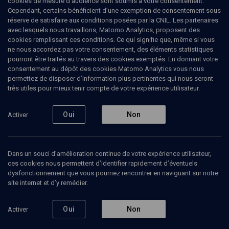
cookies de mesure d’audience sont soumis à votre consentement.
produire à partir de 1981, des livres d'auteurs contemporains
Cependant, certains bénéficient d’une exemption de consentement sous
(Dominique Fourcade, Pascal Quignard, Bernard Collin, Wallace
réserve de satisfaire aux conditions posées par la CNIL. Les partenaires
Stevens, etc.). En 1986, une librairie Portugaise s'ouvre rue
avec lesquels nous travaillons, Matomo Analytics, proposent des
Tournefort à Paris, elle regroupe toutes les activitées en un même
cookies remplissant ces conditions. Ce qui signifie que, même si vous
lieu, perpétuant ainsi d'une manière originale l'activité traditionnelle
ne nous accordez pas votre consentement, des éléments statistiques
des éditeurs-libraires-imprimeurs parisiens. En 1992, l'arrivée
pourront être traités au travers des cookies exemptés. En donnant votre
d'Anne Lima permet de développer d'autres collections en
consentement au dépôt des cookies Matomo Analytics vous nous
respectant les pratiques d'une production artisanale (entre 7 et 10
permettez de disposer d’information plus pertinentes qui nous seront
ouvrages par an). Tous les livres continuent à être conçus,
très utiles pour mieux tenir compte de votre expérience utilisateur.
composés, illustrés dans leurs propres ateliers par eux-mêmes ;
en alliant les traditionnelles exigences de la typographie aux
nouvelles possibilités de la composition informatique.
Oui
Non
Activer
Dans un souci d’amélioration continue de votre expérience utilisateur,
Ajouter
Partager
J’aime
ces cookies nous permettent d’identifier rapidement d’éventuels
dysfonctionnement que vous pourriez rencontrer en naviguant sur notre
site internet et d’y remédier.
Tous
1
Vidéos
1
Oui
Non
Activer