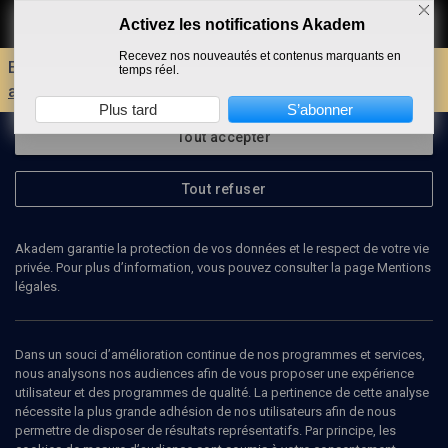
Activez les notifications Akadem
Faire un don
Recevez nos nouveautés et contenus marquants en
Envie d'encore plus d'AKADEM ?
Découvrez les
temps réel.
avantages d'un compte !
Plus tard
S’abonner
Tout accepter
Tout refuser
Akadem garantie la protection de vos données et le respect de votre vie
privée. Pour plus d’information, vous pouvez consulter la page Mentions
légales.
ANNE LIMA
Editrice
Dans un souci d’amélioration continue de nos programmes et services,
nous analysons nos audiences afin de vous proposer une expérience
utilisateur et des programmes de qualité. La pertinence de cette analyse
Anne Lima est éditrice. Elle fonde en 1992 avec Michel Chandeigne
nécessite la plus grande adhésion de nos utilisateurs afin de nous
les éditions Chandeigne. L'atelier typographique de Michel
permettre de disposer de résultats représentatifs. Par principe, les
Chandeigne est à l'origine de la maison, il s'est appliqué à