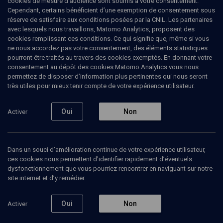
cookies de mesure d’audience sont soumis à votre consentement.
Cependant, certains bénéficient d’une exemption de consentement sous
réserve de satisfaire aux conditions posées par la CNIL. Les partenaires
avec lesquels nous travaillons, Matomo Analytics, proposent des
cookies remplissant ces conditions. Ce qui signifie que, même si vous
ne nous accordez pas votre consentement, des éléments statistiques
pourront être traités au travers des cookies exemptés. En donnant votre
consentement au dépôt des cookies Matomo Analytics vous nous
permettez de disposer d’information plus pertinentes qui nous seront
Abonnez-vous à notre newsletter
très utiles pour mieux tenir compte de votre expérience utilisateur.
Oui
Non
Activer
Envoyer
Dans un souci d’amélioration continue de votre expérience utilisateur,
ces cookies nous permettent d’identifier rapidement d’éventuels
dysfonctionnement que vous pourriez rencontrer en naviguant sur notre
site internet et d’y remédier.
Nos Chaines
Qui sommes-nous ?
Oui
Non
Activer
Société
La rédaction