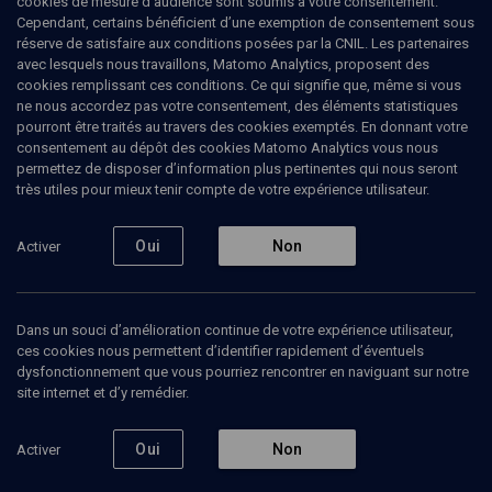
cookies de mesure d’audience sont soumis à votre consentement.
Cependant, certains bénéficient d’une exemption de consentement sous
réserve de satisfaire aux conditions posées par la CNIL. Les partenaires
avec lesquels nous travaillons, Matomo Analytics, proposent des
cookies remplissant ces conditions. Ce qui signifie que, même si vous
ne nous accordez pas votre consentement, des éléments statistiques
pourront être traités au travers des cookies exemptés. En donnant votre
consentement au dépôt des cookies Matomo Analytics vous nous
permettez de disposer d’information plus pertinentes qui nous seront
Abonnez-vous à notre newsletter
très utiles pour mieux tenir compte de votre expérience utilisateur.
Oui
Non
Activer
Envoyer
Dans un souci d’amélioration continue de votre expérience utilisateur,
ces cookies nous permettent d’identifier rapidement d’éventuels
dysfonctionnement que vous pourriez rencontrer en naviguant sur notre
site internet et d’y remédier.
Nos Chaines
Qui sommes-nous ?
Oui
Non
Activer
Société
La rédaction