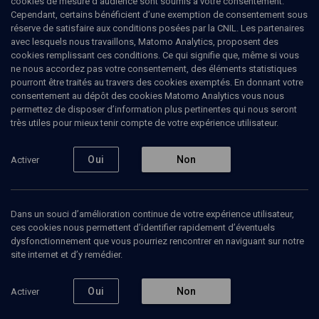
cookies de mesure d’audience sont soumis à votre consentement.
Cependant, certains bénéficient d’une exemption de consentement sous
réserve de satisfaire aux conditions posées par la CNIL. Les partenaires
avec lesquels nous travaillons, Matomo Analytics, proposent des
cookies remplissant ces conditions. Ce qui signifie que, même si vous
ne nous accordez pas votre consentement, des éléments statistiques
pourront être traités au travers des cookies exemptés. En donnant votre
consentement au dépôt des cookies Matomo Analytics vous nous
permettez de disposer d’information plus pertinentes qui nous seront
très utiles pour mieux tenir compte de votre expérience utilisateur.
Abonnez-vous à notre newsletter
Oui
Non
Activer
Envoyer
Dans un souci d’amélioration continue de votre expérience utilisateur,
ces cookies nous permettent d’identifier rapidement d’éventuels
dysfonctionnement que vous pourriez rencontrer en naviguant sur notre
site internet et d’y remédier.
Nos Chaines
Qui sommes-nous ?
Oui
Non
Activer
Société
La rédaction