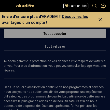
Faire un don
Envie d'encore plus d'AKADEM ?
Découvrez les
avantages d'un compte !
Tout accepter
Tout refuser
Akadem garantie la protection de vos données et le respect de votre vie
privée. Pour plus d’information, vous pouvez consulter la page Mentions
légales.
AMIR PERETZ
ancien ministre de la Défense d’Israël
Dans un souci d’amélioration continue de nos programmes et services,
nous analysons nos audiences afin de vous proposer une expérience
utilisateur et des programmes de qualité. La pertinence de cette analyse
nécessite la plus grande adhésion de nos utilisateurs afin de nous
permettre de disposer de résultats représentatifs. Par principe, les
Ajouter
Partager
J’aime