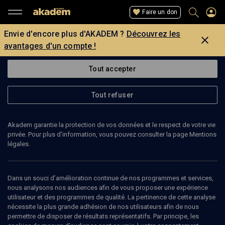
Faire un don
Envie d'encore plus d'AKADEM ?
Découvrez les
avantages d'un compte !
Tout accepter
Tout refuser
Akadem garantie la protection de vos données et le respect de votre vie
privée. Pour plus d’information, vous pouvez consulter la page Mentions
légales.
ALEXANDRE GEFEN
professeur à l'Université Bordeaux
Dans un souci d’amélioration continue de nos programmes et services,
nous analysons nos audiences afin de vous proposer une expérience
utilisateur et des programmes de qualité. La pertinence de cette analyse
Alexandre Gefen est professeur de littérature à l'Université
nécessite la plus grande adhésion de nos utilisateurs afin de nous
Bordeaux III et responsable de Fabula. (Mise à jour: mai 2010)
permettre de disposer de résultats représentatifs. Par principe, les