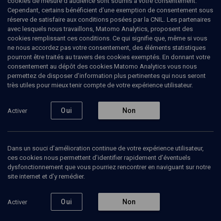
cookies de mesure d’audience sont soumis à votre consentement.
Cependant, certains bénéficient d’une exemption de consentement sous
réserve de satisfaire aux conditions posées par la CNIL. Les partenaires
avec lesquels nous travaillons, Matomo Analytics, proposent des
Ajouter
Partager
J’aime
cookies remplissant ces conditions. Ce qui signifie que, même si vous
ne nous accordez pas votre consentement, des éléments statistiques
pourront être traités au travers des cookies exemptés. En donnant votre
Tous
3
Vidéos
3
consentement au dépôt des cookies Matomo Analytics vous nous
permettez de disposer d’information plus pertinentes qui nous seront
très utiles pour mieux tenir compte de votre expérience utilisateur.
Vidéos
3
Oui
Non
Activer
Les séries
La Shoah, au-
La
israéliennes
delà des
démoc
COLLOQUE
dans le
particularismes
et ses
Dans un souci d’amélioration continue de votre expérience utilisateur,
De Hatufim à Homeland et
monde (3/4)
nouve
ces cookies nous permettent d’identifier rapidement d’éventuels
au-delà
défis
dysfonctionnement que vous pourriez rencontrer en naviguant sur notre
Alexandre Gefen, Amélie Férey, Anastasia Krutikova, Arnaud Desplechin, Chiara Caradonna, Laurence Herszberg, Sabine Chalvon-Demersay, Sandra Laugier, Sylvie Allouche
(4/8)
site internet et d’y remédier.
Regarder
POLITIQU
HISTOIRE
Oui
Non
Activer
Pouvoirs
L'égo-histoire, ce "Je"
pouvoirs
devenu universel