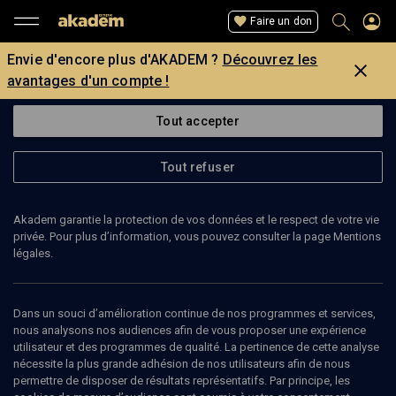
Faire un don
Envie d'encore plus d'AKADEM ?
Découvrez les
avantages d'un compte !
Tout accepter
Tout refuser
Akadem garantie la protection de vos données et le respect de votre vie
privée. Pour plus d’information, vous pouvez consulter la page Mentions
légales.
ALESSANDRA VERONESE
professeur d’histoire médiévale et juive
Dans un souci d’amélioration continue de nos programmes et services,
nous analysons nos audiences afin de vous proposer une expérience
utilisateur et des programmes de qualité. La pertinence de cette analyse
Alessandra Veronese est professeure agrégée d'histoire
nécessite la plus grande adhésion de nos utilisateurs afin de nous
médiévale et juive au Département des civilisations et des formes
permettre de disposer de résultats représentatifs. Par principe, les
de savoir. Elle a étudié avec deux médiévistes éminents, Cinzio