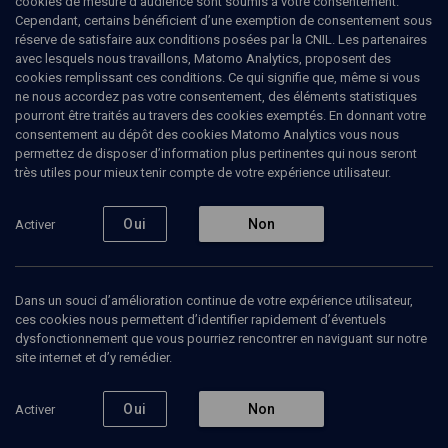
cookies de mesure d’audience sont soumis à votre consentement.
Violante et Michele Luzzati. Elle a obtenu son doctorat à l'École
Cependant, certains bénéficient d’une exemption de consentement sous
normale supérieure de Pise, a passé un an à Jérusalem grâce à
réserve de satisfaire aux conditions posées par la CNIL. Les partenaires
une bourse du ministère israélien des Affaires étrangères et
avec lesquels nous travaillons, Matomo Analytics, proposent des
plusieurs années en Allemagne, toutes deux en tant que
cookies remplissant ces conditions. Ce qui signifie que, même si vous
Humboldt-Stipendiatin et professeur invité. Ses intérêts de
ne nous accordez pas votre consentement, des éléments statistiques
recherche portent sur la minorité juive au Moyen Âge, étudiée sous
pourront être traités au travers des cookies exemptés. En donnant votre
plusieurs angles : de l'histoire du genre, à l'histoire sociale et
consentement au dépôt des cookies Matomo Analytics vous nous
économique, en passant par l'histoire des voyages et des
permettez de disposer d’information plus pertinentes qui nous seront
pèlerinages et celle des relations judéo-chrétiennes et judéo-
très utiles pour mieux tenir compte de votre expérience utilisateur.
musulmanes.
Oui
Non
Activer
Ajouter
Partager
J’aime
Dans un souci d’amélioration continue de votre expérience utilisateur,
ces cookies nous permettent d’identifier rapidement d’éventuels
Tous
3
Vidéos
3
dysfonctionnement que vous pourriez rencontrer en naviguant sur notre
site internet et d’y remédier.
Oui
Non
Activer
Vidéos
3