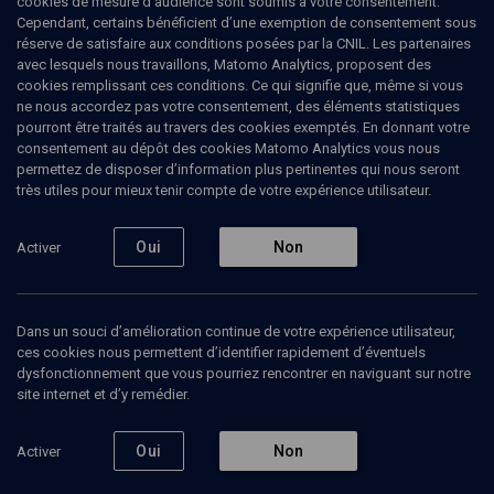
cookies de mesure d’audience sont soumis à votre consentement.
Cependant, certains bénéficient d’une exemption de consentement sous
réserve de satisfaire aux conditions posées par la CNIL. Les partenaires
Ajouter
Partager
J’aime
avec lesquels nous travaillons, Matomo Analytics, proposent des
cookies remplissant ces conditions. Ce qui signifie que, même si vous
ne nous accordez pas votre consentement, des éléments statistiques
Tous
2
Vidéos
2
pourront être traités au travers des cookies exemptés. En donnant votre
consentement au dépôt des cookies Matomo Analytics vous nous
permettez de disposer d’information plus pertinentes qui nous seront
très utiles pour mieux tenir compte de votre expérience utilisateur.
Vidéos
2
Oui
Non
Activer
La langue
Centenaire de la
hébraïque,
naissance d'André
un trésor
Chouraqui (3/3)
du
Dans un souci d’amélioration continue de votre expérience utilisateur,
patrimoine
ces cookies nous permettent d’identifier rapidement d’éventuels
humain
dysfonctionnement que vous pourriez rencontrer en naviguant sur notre
site internet et d’y remédier.
HISTOIRE
Autour de la Seconde
Oui
Non
Activer
Guerre mondiale
COLLOQUE
Alan Schneider, Annette Chouraqui, Eliezer Schilt, Francine Kaufmann, Haïm Saadoun, Tsilla Hershco
Leçons tirées du