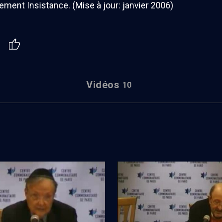
ment Insistance. (Mise à jour: janvier 2006)
Vidéos
10
se: questions contemporaines
Paul de Tarse: questions cont
(1/6)