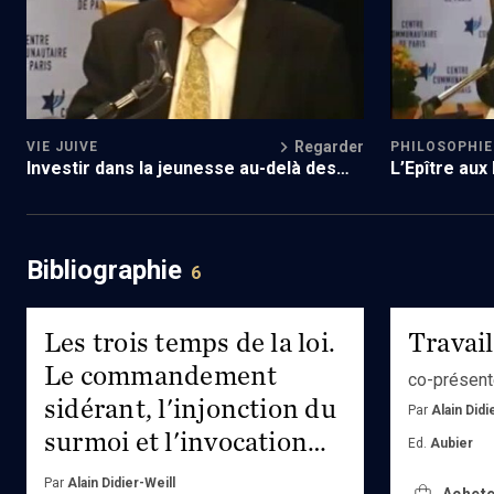
Regarder
VIE JUIVE
PHILOSOPHIE
Investir dans la jeunesse au-delà des
L’Epître aux
frontières
de la foi
Bibliographie
6
Les trois temps de la loi.
Travail
Le commandement
co-présen
sidérant, l'injonction du
Par
Alain Didi
surmoi et l'invocation
Ed.
Aubier
musicale
Par
Alain Didier-Weill