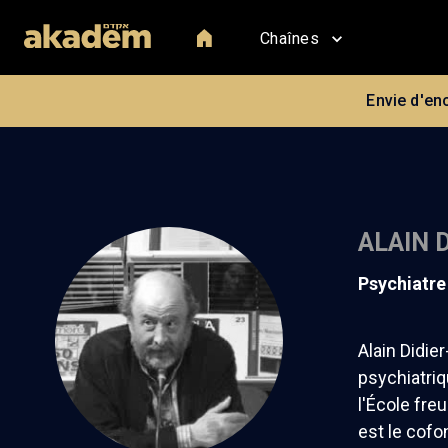
Chaînes
Envie d'en
ALAIN 
psychiatr
Alain Didie
psychiatriq
l'École fre
est le cofo