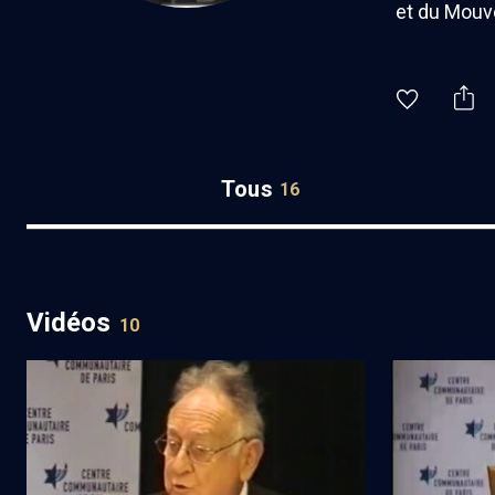
et du Mouve
Tous
16
Vidéos
10
Beit Ham a 30 ans (2/2)
Paul de Tar
(5/6)