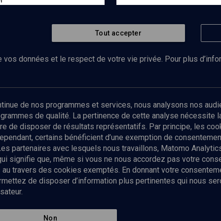
r
Tout accepter
 vos données et le respect de votre vie privée. Pour plus d’inf
Abonnez-vous à notre newsletter
ontinue de nos programmes et services, nous analysons nos audi
rogrammes de qualité. La pertinence de cette analyse nécessite 
Envoyer
tre de disposer de résultats représentatifs. Par principe, les c
ependant, certains bénéficient d’une exemption de consentement
Les partenaires avec lesquels nous travaillons, Matomo Analyti
 qui signifie que, même si vous ne nous accordez pas votre con
tés au travers des cookies exemptés. En donnant votre consente
ettez de disposer d’information plus pertinentes qui nous seron
sateur.
es
Qui sommes-nous ?
La rédaction
Nos soutiens
Non