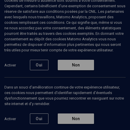
cookies de mesure d’audience sont soumis à votre consentement.
Cependant, certains bénéficient d’une exemption de consentement sous
réserve de satisfaire aux conditions posées par la CNIL. Les partenaires
avec lesquels nous travaillons, Matomo Analytics, proposent des
cookies remplissant ces conditions. Ce qui signifie que, même si vous
ne nous accordez pas votre consentement, des éléments statistiques
pourront être traités au travers des cookies exemptés. En donnant votre
consentement au dépôt des cookies Matomo Analytics vous nous
permettez de disposer d’information plus pertinentes qui nous seront
Abonnez-vous à notre newsletter
très utiles pour mieux tenir compte de votre expérience utilisateur.
Oui
Non
Activer
Envoyer
Dans un souci d’amélioration continue de votre expérience utilisateur,
ces cookies nous permettent d’identifier rapidement d’éventuels
dysfonctionnement que vous pourriez rencontrer en naviguant sur notre
site internet et d’y remédier.
Nos Chaines
Qui sommes-nous ?
Oui
Non
Activer
Société
La rédaction