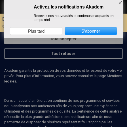
Activez les notifications Akadem
Faire un don
Recevez nos nouveautés et contenus marquants en
Envie d'encore plus d'AKADEM ?
Découvrez les
temps réel.
avantages d'un compte !
Plus tard
S’abonner
Tout accepter
Tout refuser
Akadem garantie la protection de vos données et le respect de votre vie
privée. Pour plus d’information, vous pouvez consulter la page Mentions
légales.
ALAIN CHOUKROUN
Dans un souci d’amélioration continue de nos programmes et services,
nous analysons nos audiences afin de vous proposer une expérience
utilisateur et des programmes de qualité. La pertinence de cette analyse
nécessite la plus grande adhésion de nos utilisateurs afin de nous
Ajouter
Partager
J’aime
permettre de disposer de résultats représentatifs. Par principe, les