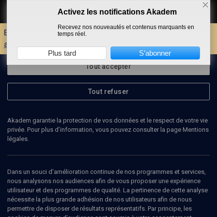
Activez les notifications Akadem
Faire un don
Recevez nos nouveautés et contenus marquants en
Envie d'encore plus d'AKADEM ?
Découvrez les
temps réel.
avantages d'un compte !
Plus tard
S’abonner
Tout accepter
Tout refuser
Akadem garantie la protection de vos données et le respect de votre vie
privée. Pour plus d’information, vous pouvez consulter la page Mentions
légales.
ADRIAN BRAND
Ténor
Dans un souci d’amélioration continue de nos programmes et services,
nous analysons nos audiences afin de vous proposer une expérience
utilisateur et des programmes de qualité. La pertinence de cette analyse
nécessite la plus grande adhésion de nos utilisateurs afin de nous
permettre de disposer de résultats représentatifs. Par principe, les
Ajouter
Partager
J’aime