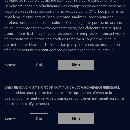
cookies de mesure d’audience sont soumis à votre consentement.
Cependant, certains bénéficient d’une exemption de consentement sous
réserve de satisfaire aux conditions posées par la CNIL. Les partenaires
Tous
avec lesquels nous travaillons, Matomo Analytics, proposent des
1
Vidéos
1
cookies remplissant ces conditions. Ce qui signifie que, même si vous
ne nous accordez pas votre consentement, des éléments statistiques
pourront être traités au travers des cookies exemptés. En donnant votre
consentement au dépôt des cookies Matomo Analytics vous nous
Vidéos
1
permettez de disposer d’information plus pertinentes qui nous seront
très utiles pour mieux tenir compte de votre expérience utilisateur.
Hommage
aux
Oui
Non
Activer
compositeurs
assassinés
- n° 2
Dans un souci d’amélioration continue de votre expérience utilisateur,
ces cookies nous permettent d’identifier rapidement d’éventuels
CULTURE
dysfonctionnement que vous pourriez rencontrer en naviguant sur notre
Concert des "Voix
site internet et d’y remédier.
Etouffées"
Voix-Etouffées, Adrian Brand, Matthias Rossbach, Nicolas Rouault, Romain Dumas
Regarder
Oui
Non
Activer