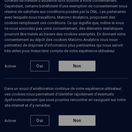
cookies de mesure d’audience sont soumis à votre consentement.
PHILOSOPHIE
Cependant, certains bénéficient d’une exemption de consentement sous
La catastrophe dans la Bible: enjeux
réserve de satisfaire aux conditions posées par la CNIL. Les partenaires
psychanalytiques
(3/3)
avec lesquels nous travaillons, Matomo Analytics, proposent des
cookies remplissant ces conditions. Ce qui signifie que, même si vous
ne nous accordez pas votre consentement, des éléments statistiques
Accélérer l'Histoire
pourront être traités au travers des cookies exemptés. En donnant votre
consentement au dépôt des cookies Matomo Analytics vous nous
20 novembre 2023
permettez de disposer d’information plus pertinentes qui nous seront
très utiles pour mieux tenir compte de votre expérience utilisateur.
COURS
•
BIBLE
•
UNIVERSITÉ
•
PHILOSOPHIE
Oui
Non
Activer
Ajouter
Partager
Télécharger l’audio
J’aime
Dans un souci d’amélioration continue de votre expérience utilisateur,
ces cookies nous permettent d’identifier rapidement d’éventuels
Episodes
Organisateurs
dysfonctionnement que vous pourriez rencontrer en naviguant sur notre
site internet et d’y remédier.
Oui
Non
Activer