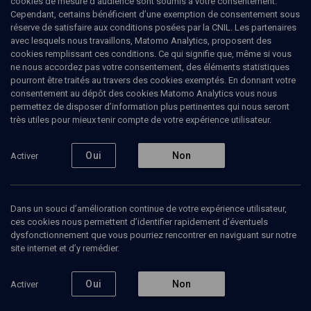
cookies de mesure d’audience sont soumis à votre consentement.
les Juifs en Europe ?
(3/3)
Cependant, certains bénéficient d’une exemption de consentement sous
réserve de satisfaire aux conditions posées par la CNIL. Les partenaires
80 ans après la Shoah, quel
avec lesquels nous travaillons, Matomo Analytics, proposent des
cookies remplissant ces conditions. Ce qui signifie que, même si vous
avenir pour les Juifs en Europe ?
ne nous accordez pas votre consentement, des éléments statistiques
pourront être traités au travers des cookies exemptés. En donnant votre
Albert
Lipkowicz
, président de la Commission nationale
consentement au dépôt des cookies Matomo Analytics vous nous
Diasporas du B’nai B’rith France, membre de la délégation
permettez de disposer d’information plus pertinentes qui nous seront
très utiles pour mieux tenir compte de votre expérience utilisateur.
permanente du BBI auprès de l’Unesco
Philippe
Meyer
, président du B'nai B'rith France
+
2
autres
Oui
Non
Activer
18 avril 2024
Dans un souci d’amélioration continue de votre expérience utilisateur,
ces cookies nous permettent d’identifier rapidement d’éventuels
dysfonctionnement que vous pourriez rencontrer en naviguant sur notre
site internet et d’y remédier.
Ajouter
Partager
Télécharger l’audio
J’aime
Oui
Non
Activer
Episodes
Contenus associés
Intervenants
Organ