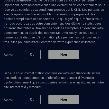
cookies de mesure d’audience sont soumis à votre consentement.
Cependant, certains bénéficient d’une exemption de consentement sous
réserve de satisfaire aux conditions posées par la CNIL. Les partenaires
avec lesquels nous travaillons, Matomo Analytics, proposent des
cookies remplissant ces conditions. Ce qui signifie que, même si vous
ne nous accordez pas votre consentement, des éléments statistiques
pourront être traités au travers des cookies exemptés. En donnant votre
consentement au dépôt des cookies Matomo Analytics vous nous
permettez de disposer d’information plus pertinentes qui nous seront
Abonnez-vous à notre newsletter
très utiles pour mieux tenir compte de votre expérience utilisateur.
Oui
Non
Activer
Envoyer
Dans un souci d’amélioration continue de votre expérience utilisateur,
ces cookies nous permettent d’identifier rapidement d’éventuels
dysfonctionnement que vous pourriez rencontrer en naviguant sur notre
site internet et d’y remédier.
Nos Chaines
Qui sommes-nous ?
Oui
Non
Activer
Société
La rédaction