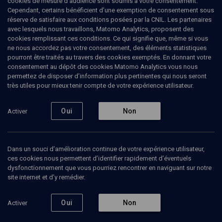
cookies de mesure d’audience sont soumis à votre consentement.
Cependant, certains bénéficient d’une exemption de consentement sous
réserve de satisfaire aux conditions posées par la CNIL. Les partenaires
avec lesquels nous travaillons, Matomo Analytics, proposent des
cookies remplissant ces conditions. Ce qui signifie que, même si vous
ne nous accordez pas votre consentement, des éléments statistiques
pourront être traités au travers des cookies exemptés. En donnant votre
consentement au dépôt des cookies Matomo Analytics vous nous
permettez de disposer d’information plus pertinentes qui nous seront
Abonnez-vous à notre newsletter
très utiles pour mieux tenir compte de votre expérience utilisateur.
Oui
Non
Activer
Envoyer
Dans un souci d’amélioration continue de votre expérience utilisateur,
ces cookies nous permettent d’identifier rapidement d’éventuels
dysfonctionnement que vous pourriez rencontrer en naviguant sur notre
site internet et d’y remédier.
Nos Chaines
Qui sommes-nous ?
Oui
Non
Activer
Société
La rédaction