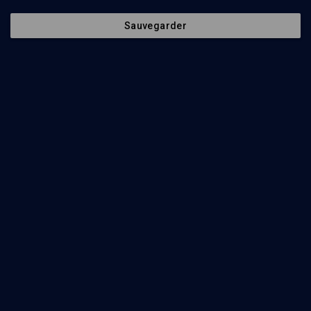
Episodes
Intervenants
Organisateurs
Document
Sauvegarder
132
min
Trois semaines d'introspection avant la destruction du Temple
(1/5)
Les racines du mal
Shaoul Benchimol
, Gaelle-Hanna Serero