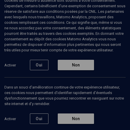
cookies de mesure d’audience sont soumis à votre consentement.
Cependant, certains bénéficient d’une exemption de consentement sous
réserve de satisfaire aux conditions posées par la CNIL. Les partenaires
LIMOUD
avec lesquels nous travaillons, Matomo Analytics, proposent des
Trois semaines d'introspection avant la
cookies remplissant ces conditions. Ce qui signifie que, même si vous
destruction du Temple
(3/5)
ne nous accordez pas votre consentement, des éléments statistiques
pourront être traités au travers des cookies exemptés. En donnant votre
Les défis de la société juive
consentement au dépôt des cookies Matomo Analytics vous nous
permettez de disposer d’information plus pertinentes qui nous seront
israélienne
très utiles pour mieux tenir compte de votre expérience utilisateur.
Mikhaël
Benadmon
, professeur de philosophie juive
Oui
Non
Activer
Katy
Bisraor
, Journaliste
+
1
autre
24 juillet 2019
Dans un souci d’amélioration continue de votre expérience utilisateur,
ces cookies nous permettent d’identifier rapidement d’éventuels
CONFÉRENCES
•
COLLOQUE
•
LIMOUD
dysfonctionnement que vous pourriez rencontrer en naviguant sur notre
site internet et d’y remédier.
Oui
Non
Activer
Ajouter
Partager
Télécharger l’audio
J’aime