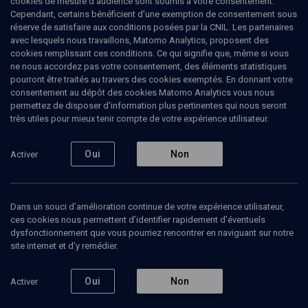
cookies de mesure d’audience sont soumis à votre consentement.
dictature d'opinion et tyrannie politique
Cependant, certains bénéficient d’une exemption de consentement sous
(3/6)
réserve de satisfaire aux conditions posées par la CNIL. Les partenaires
avec lesquels nous travaillons, Matomo Analytics, proposent des
Les parents indignes
cookies remplissant ces conditions. Ce qui signifie que, même si vous
ne nous accordez pas votre consentement, des éléments statistiques
pourront être traités au travers des cookies exemptés. En donnant votre
Eric
Smilevitch
, enseignant, traducteur
consentement au dépôt des cookies Matomo Analytics vous nous
permettez de disposer d’information plus pertinentes qui nous seront
06 janvier 2019
très utiles pour mieux tenir compte de votre expérience utilisateur.
COURS
•
UNIVERSITÉ
•
TALMUD
•
LIMOUD
Oui
Non
Activer
Ajouter
Partager
Télécharger l’audio
J’aime
Dans un souci d’amélioration continue de votre expérience utilisateur,
ces cookies nous permettent d’identifier rapidement d’éventuels
dysfonctionnement que vous pourriez rencontrer en naviguant sur notre
Episodes
Contenus associés
Intervenants
Organ
site internet et d’y remédier.
Oui
Non
Activer