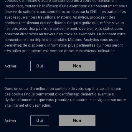
cookies de mesure d’audience sont soumis à votre consentement.
Cependant, certains bénéficient d’une exemption de consentement sous
réserve de satisfaire aux conditions posées par la CNIL. Les partenaires
HISTOIRE
avec lesquels nous travaillons, Matomo Analytics, proposent des
Saint Louis et les juifs
(2/5)
cookies remplissant ces conditions. Ce qui signifie que, même si vous
ne nous accordez pas votre consentement, des éléments statistiques
Les frères de Saint Louis et la
pourront être traités au travers des cookies exemptés. En donnant votre
consentement au dépôt des cookies Matomo Analytics vous nous
fiscalité
permettez de disposer d’information plus pertinentes qui nous seront
très utiles pour mieux tenir compte de votre expérience utilisateur.
Claude
Denjean
, enseignant-chercheuse
Juliette
Sibon
, historienne
Oui
Non
Activer
+
2
autres
05 novembre 2014
Dans un souci d’amélioration continue de votre expérience utilisateur,
COLLOQUE
•
HISTOIRE
•
CONFÉRENCES
ces cookies nous permettent d’identifier rapidement d’éventuels
dysfonctionnement que vous pourriez rencontrer en naviguant sur notre
site internet et d’y remédier.
Ajouter
Partager
Télécharger l’audio
J’aime
Oui
Non
Activer