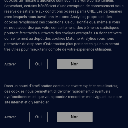
cookies de mesure d’audience sont soumis à votre consentement.
Cependant, certains bénéficient d’une exemption de consentement sous
réserve de satisfaire aux conditions posées par la CNIL. Les partenaires
HISTOIRE
avec lesquels nous travaillons, Matomo Analytics, proposent des
Saint Louis et les juifs
(4/5)
cookies remplissant ces conditions. Ce qui signifie que, même si vous
ne nous accordez pas votre consentement, des éléments statistiques
La politique des autres
pourront être traités au travers des cookies exemptés. En donnant votre
consentement au dépôt des cookies Matomo Analytics vous nous
souverains contemporains
permettez de disposer d’information plus pertinentes qui nous seront
très utiles pour mieux tenir compte de votre expérience utilisateur.
Claude
Denjean
, enseignant-chercheuse
Claude
Gauvard
, historienne
Oui
Non
Activer
+
3
autres
06 novembre 2014
Dans un souci d’amélioration continue de votre expérience utilisateur,
CONFÉRENCES
•
COLLOQUE
•
HISTOIRE
ces cookies nous permettent d’identifier rapidement d’éventuels
dysfonctionnement que vous pourriez rencontrer en naviguant sur notre
site internet et d’y remédier.
Ajouter
Partager
Télécharger l’audio
J’aime
Oui
Non
Activer