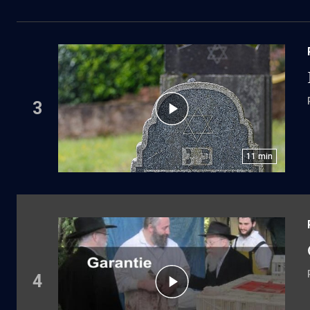
3
11
min
4