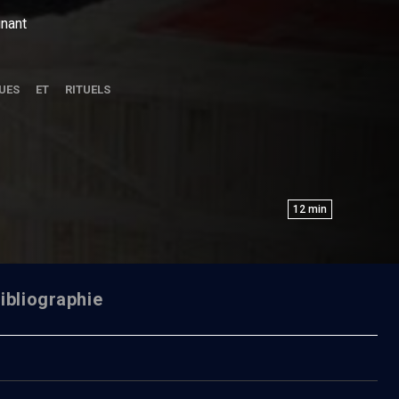
gnant
QUES ET RITUELS
12
min
ibliographie