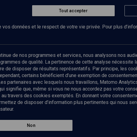
Tout accepter
 vos données et le respect de votre vie privée. Pour plus d’inf
Abonnez-vous à notre newsletter
ontinue de nos programmes et services, nous analysons nos audi
rogrammes de qualité. La pertinence de cette analyse nécessite 
Envoyer
tre de disposer de résultats représentatifs. Par principe, les c
ependant, certains bénéficient d’une exemption de consentement
Les partenaires avec lesquels nous travaillons, Matomo Analyti
 qui signifie que, même si vous ne nous accordez pas votre con
tés au travers des cookies exemptés. En donnant votre consente
ettez de disposer d’information plus pertinentes qui nous seron
sateur.
es
Qui sommes-nous ?
La rédaction
Nos soutiens
Non
Politique de protection des do