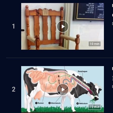
1
10
min
2
12
min