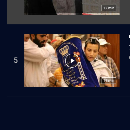
12
min
5
11
min