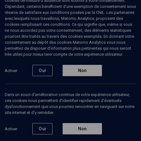
cookies de mesure d’audience sont soumis à votre consentement.
Cependant, certains bénéficient d’une exemption de consentement sous
réserve de satisfaire aux conditions posées par la CNIL. Les partenaires
HISTOIRE
avec lesquels nous travaillons, Matomo Analytics, proposent des
L’histoire juive: de l’Antiquité à nos jours
cookies remplissant ces conditions. Ce qui signifie que, même si vous
(1/7)
ne nous accordez pas votre consentement, des éléments statistiques
pourront être traités au travers des cookies exemptés. En donnant votre
Sous la croix et le croissant
consentement au dépôt des cookies Matomo Analytics vous nous
permettez de disposer d’information plus pertinentes qui nous seront
très utiles pour mieux tenir compte de votre expérience utilisateur.
Olivier
Sayadi
, professeur d’histoire juive
01 avril 2009
Oui
Non
Activer
COURS
•
CONFÉRENCES
•
HISTOIRE
Dans un souci d’amélioration continue de votre expérience utilisateur,
ces cookies nous permettent d’identifier rapidement d’éventuels
dysfonctionnement que vous pourriez rencontrer en naviguant sur notre
Ajouter
Partager
Télécharger l’audio
J’aime
site internet et d’y remédier.
Episodes
Contenus associés
Intervenants
Organ
Oui
Non
Activer