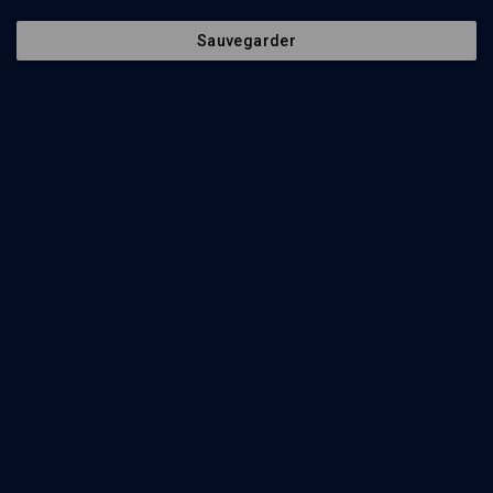
Sauvegarder
77
min
L’histoire juive: de l’Antiquité à nos jours
(1/7)
Sous la croix et le croissant
Olivier Sayadi
67
min