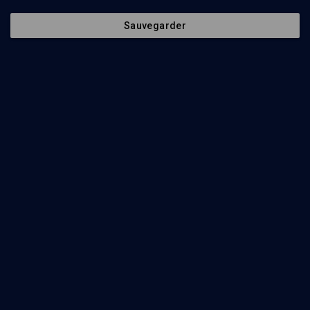
Sauvegarder
60
min
Les points durs de la Tora
(1/5)
Sacrifier Isaac, tentation d'Abraham
Gilles Bernheim
45
min