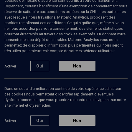
cookies de mesure d’audience sont soumis à votre consentement.
Cependant, certains bénéficient d’une exemption de consentement sous
réserve de satisfaire aux conditions posées par la CNIL. Les partenaires
LIMOUD
avec lesquels nous travaillons, Matomo Analytics, proposent des
Les points durs de la Tora
(5/5)
cookies remplissant ces conditions. Ce qui signifie que, même si vous
ne nous accordez pas votre consentement, des éléments statistiques
Quand la parole du père
pourront être traités au travers des cookies exemptés. En donnant votre
consentement au dépôt des cookies Matomo Analytics vous nous
s'absente
permettez de disposer d’information plus pertinentes qui nous seront
très utiles pour mieux tenir compte de votre expérience utilisateur.
Gilles
Bernheim
, grand rabbin
Oui
Non
Activer
17 décembre 2007
COURS
•
LIMOUD
•
CONFÉRENCES
Dans un souci d’amélioration continue de votre expérience utilisateur,
ces cookies nous permettent d’identifier rapidement d’éventuels
dysfonctionnement que vous pourriez rencontrer en naviguant sur notre
Ajouter
Partager
Télécharger l’audio
J’aime
site internet et d’y remédier.
Oui
Non
Activer
Episodes
Contenus associés
Intervenants
Organ