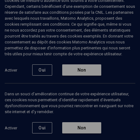
cookies de mesure d’audience sont soumis à votre consentement.
Cependant, certains bénéficient d’une exemption de consentement sous
réserve de satisfaire aux conditions posées par la CNIL. Les partenaires
HISTOIRE
avec lesquels nous travaillons, Matomo Analytics, proposent des
Les Mendelssohn. L'entrée du judaïsme
cookies remplissant ces conditions. Ce qui signifie que, même si vous
dans la modernité
(2/2)
ne nous accordez pas votre consentement, des éléments statistiques
pourront être traités au travers des cookies exemptés. En donnant votre
De Moïse le penseur à Felix le
consentement au dépôt des cookies Matomo Analytics vous nous
permettez de disposer d’information plus pertinentes qui nous seront
compositeur
très utiles pour mieux tenir compte de votre expérience utilisateur.
Diane
Meur
, écrivain
Oui
Non
Activer
Maïwenn
Roudaut
, maître de conférences
+
4
autres
02 décembre 2018
Dans un souci d’amélioration continue de votre expérience utilisateur,
ces cookies nous permettent d’identifier rapidement d’éventuels
CONFÉRENCES
•
HISTOIRE
•
COLLOQUE
dysfonctionnement que vous pourriez rencontrer en naviguant sur notre
site internet et d’y remédier.
Oui
Non
Activer
Ajouter
Partager
Télécharger l’audio
J’aime