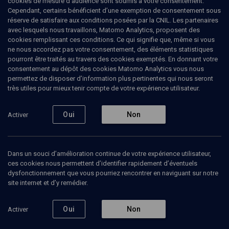
cookies de mesure d’audience sont soumis à votre consentement.
Cependant, certains bénéficient d’une exemption de consentement sous
Eskimo Limon (1978), de Boaz
réserve de satisfaire aux conditions posées par la CNIL. Les partenaires
Davison
avec lesquels nous travaillons, Matomo Analytics, proposent des
cookies remplissant ces conditions. Ce qui signifie que, même si vous
ne nous accordez pas votre consentement, des éléments statistiques
Ophir
Levy
, historien du cinéma
pourront être traités au travers des cookies exemptés. En donnant votre
consentement au dépôt des cookies Matomo Analytics vous nous
13 juin 2022
permettez de disposer d’information plus pertinentes qui nous seront
très utiles pour mieux tenir compte de votre expérience utilisateur.
CULTURE
•
CINÉMA
•
ISRAËL
Oui
Non
Activer
Ajouter
Partager
Télécharger l’audio
J’aime
Dans un souci d’amélioration continue de votre expérience utilisateur,
ces cookies nous permettent d’identifier rapidement d’éventuels
Episodes
Contenus associés
Intervenants
Organ
dysfonctionnement que vous pourriez rencontrer en naviguant sur notre
site internet et d’y remédier.
Oui
Non
Activer