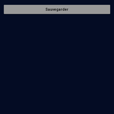
Sauvegarder
13
min
Les films cultes israéliens
(1/10)
L'unité Halfon ne répond plus, d'Assi Dayan (1976)
Ophir Levy
14
min
Les films cultes israéliens
(2/10)
Kazablan, de Menahem Golan (1973)