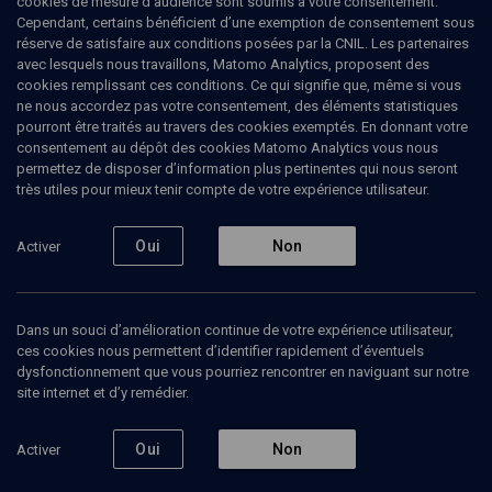
cookies de mesure d’audience sont soumis à votre consentement.
Cependant, certains bénéficient d’une exemption de consentement sous
introduction générale, par Gilles
réserve de satisfaire aux conditions posées par la CNIL. Les partenaires
Hanus
avec lesquels nous travaillons, Matomo Analytics, proposent des
cookies remplissant ces conditions. Ce qui signifie que, même si vous
ne nous accordez pas votre consentement, des éléments statistiques
Intro - Benny Levy - le politique
pourront être traités au travers des cookies exemptés. En donnant votre
consentement au dépôt des cookies Matomo Analytics vous nous
Gilles
Hanus
, philosophe
permettez de disposer d’information plus pertinentes qui nous seront
très utiles pour mieux tenir compte de votre expérience utilisateur.
16 mai 2024
BENNY LÉVY
•
PLATON
Oui
Non
Activer
Écouter
Dans un souci d’amélioration continue de votre expérience utilisateur,
ces cookies nous permettent d’identifier rapidement d’éventuels
dysfonctionnement que vous pourriez rencontrer en naviguant sur notre
site internet et d’y remédier.
Ajouter
Partager
Télécharger l’audio
J’aime
Oui
Non
Activer
Episodes
Intervenants
Organisateurs