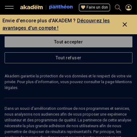
Faire un don
Envie d'encore plus d'AKADEM ?
Découvrez les
avantages d'un compte !
Tout accepter
Tout refuser
Akadem garantie la protection de vos données et le respect de votre vie
privée. Pour plus d’information, vous pouvez consulter la page Mentions
légales.
1
min
Dans un souci d’amélioration continue de nos programmes et services,
PODCAST
nous analysons nos audiences afin de vous proposer une expérience
utilisateur et des programmes de qualité. La pertinence de cette analyse
Le Politique de Platon
(1/12)
nécessite la plus grande adhésion de nos utilisateurs afin de nous
permettre de disposer de résultats représentatifs. Par principe, les
Le politique de Platon: