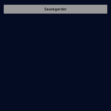
Sauvegarder
1
min
Le Politique de Platon
(1/12)
Le politique de Platon: introduction générale, par
Gilles Hanus
Gilles Hanus