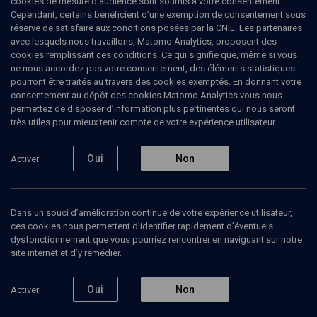
cookies de mesure d’audience sont soumis à votre consentement.
Cependant, certains bénéficient d’une exemption de consentement sous
6 janvier 1992
réserve de satisfaire aux conditions posées par la CNIL. Les partenaires
avec lesquels nous travaillons, Matomo Analytics, proposent des
cookies remplissant ces conditions. Ce qui signifie que, même si vous
Une très grande partie des cours de Benny Lévy
ne nous accordez pas votre consentement, des éléments statistiques
ont porté sur des dialogues de Platon, dont il était
pourront être traités au travers des cookies exemptés. En donnant votre
grand lecteur. D’abord parce que le dialogue
constituait à ses yeux l’essence même de la parole
consentement au dépôt des cookies Matomo Analytics vous nous
philosophique, mais aussi parce que qu’au cœur de
permettez de disposer d’information plus pertinentes qui nous seront
la réflexion platonicienne se trouve la question du
très utiles pour mieux tenir compte de votre expérience utilisateur.
politique. En 1991, le texte étudié fut
Le Politique
. Ce
dialogue essentiel aux yeux de B. Lévy qui lui
consacrera plusieurs chapitres de son livre
Oui
Non
Le
Activer
meurtre du Pasteur
, paru en 2002, permet
d’examiner le rapport ambigu de Socrate à la
politique : l’action existentielle de Socrate
s’adresse au soi, à chac-un quant l’action politique
Dans un souci d’amélioration continue de votre expérience utilisateur,
concerne la multitude, Socrate prétend parfois qu’il
ces cookies nous permettent d’identifier rapidement d’éventuels
faut s’abstenir de tout engagement politique,
dysfonctionnement que vous pourriez rencontrer en naviguant sur notre
d’autre fois que sa philosophie constitue le
site internet et d’y remédier.
véritable art politique. Dans ce cours B. Lévy part
de cette tension pour aborder le
Politique
.
Oui
Non
Activer
06 janvier 1992