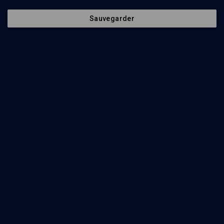
BENNY LÉVY
•
PLATON
Sauvegarder
Écouter
Ajouter
Partager
Télécharger l’audio
J’aime
Episodes